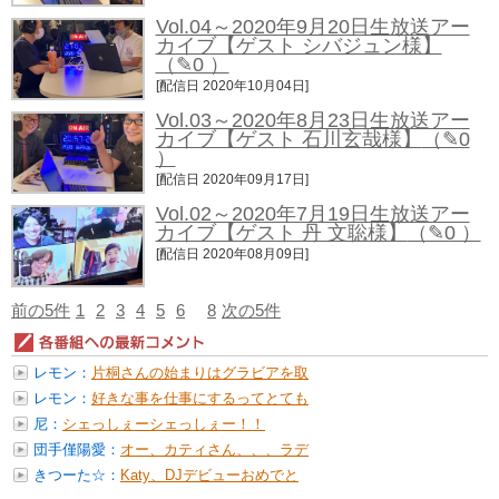
Vol.04～2020年9月20日生放送アー
カイブ【ゲスト シバジュン様】
（✎0 ）
[配信日 2020年10月04日]
Vol.03～2020年8月23日生放送アー
カイブ【ゲスト 石川玄哉様】
（✎0
）
[配信日 2020年09月17日]
Vol.02～2020年7月19日生放送アー
カイブ【ゲスト 丹 文聡様】
（✎0 ）
[配信日 2020年08月09日]
前の5件
1
2
3
4
5
6
8
次の5件
レモン：
片桐さんの始まりはグラビアを取
りたい...
レモン：
好きな事を仕事にするってとても
憧れま...
尼：
シェっしぇーシェっしぇー！！
HAH...
団手僅陽愛：
オー、カティさん、、、ラデ
ィオハジメ...
きつーた☆：
Katy、DJデビューおめでと