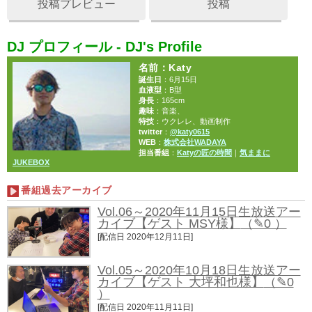
投稿プレビュー
投稿
DJ プロフィール - DJ's Profile
名前
：Katy
誕生日
：6月15日
血液型
：B型
身長
：165cm
趣味
：音楽、
特技
：ウクレレ、動画制作
twitter
：
@katy0615
WEB
：
株式会社WADAYA
担当番組
：
Katyの匠の時間
｜
気ままに
JUKEBOX
番組過去アーカイブ
Vol.06～2020年11月15日生放送アー
カイブ【ゲスト MSY様】
（✎0 ）
[配信日 2020年12月11日]
Vol.05～2020年10月18日生放送アー
カイブ【ゲスト 大坪和也様】
（✎0
）
[配信日 2020年11月11日]