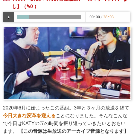
し】
（✎0 ）
00:00
/
28:03
2020年6月に始まったこの番組。3年と３ヶ月の放送を経て
今日大きな変革を迎える
ことになりました。そんなこんな
で今日はKATYの匠の時間を振り返っていきたいとおもい
ます。
【この音源は生放送のアーカイブ音源となります】