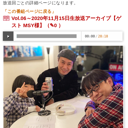
放送回ごとの詳細ページになります。
「この番組ページに戻る」
Vol.06～2020年11月15日生放送アーカイブ【ゲ
スト MSY様】
（✎0 ）
00:00
/
28:18