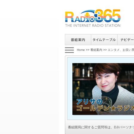
Home
>>
番組案内
>>
エンタメ、お笑い
番組開局に関するご質問等は、
DJ/パーソ