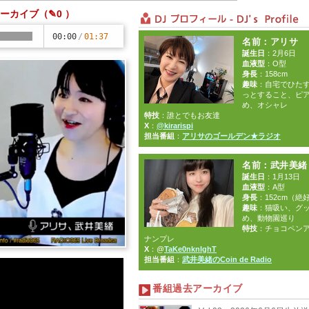
送アーカイブ
（✎0 ）
00:00
/
01:37
名前：アリサ
誕生日
：2月6日
血液型
：O型
身長
：158cm
趣味
：自宅でひた
っとすること、ピ
め、オシャレ
特技
：誰とでもお友達
X
：
@kirarispi
担当番組
：
アリサのゴールデン★ラジオ
名前
：武井美緒
誕生日
：1月13日
血液型
：A型
身長
：152cm（絶
趣味
：猫吸い、グ
め、動物園巡り
特技
：チョコペン
ナンプレ
X
：@
TaKe0nknIghT
担当番組
：
武井美緒のCoin de Radio
番組過去アーカイブ