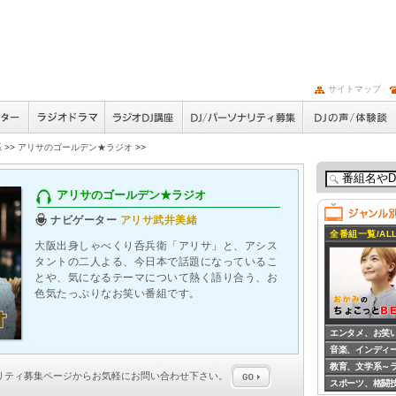
サイトマップ
系
>>
アリサのゴールデン★ラジオ
>>
アリサのゴールデン★ラジオ
ナビゲーター
アリサ武井美緒
全番組一覧/ALL
大阪出身しゃべくり呑兵衛「アリサ」と、アシス
タントの二人よる、今日本で話題になっているこ
とや、気になるテーマについて熱く語り合う、お
色気たっぷりなお笑い番組です。
エンタメ、お笑
音楽、インディ
教育、文学系～
ナリティ募集
ページからお気軽にお問い合わせ下さい。
スポーツ、格闘