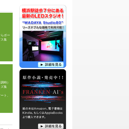
人や、アーティスト達を交えて紹介した
りする愉快な番組です。
パーソナリティ：
DJ HIROTO
DJ HIROTOによるネットニュースを話題
に、リスナーからのメッセージをSense
溢れる言葉と、Qualityの高い視点で語っ
ていこうという番組です。
すらボー
アス集
パーソナリティ：
DJこっちゃん
DJこっちゃんがネットニュースを中心に
ツッコミを入れたり、日常生活のアレコ
レについて語る。元気があればなんでも
ありな番組です！
パーソナリティ：
染谷香衣
オタクなDJ 染谷香衣による、自分しか
好調時）
好きじゃないだろって物や、サブカルに
ッズ集
関する物などを、思うまま語ってみんな
を染めちゃおうぜ！というオタクの為の
アート、
喋り場的な番組です。
パーソナリティ：
DJ MIYUKI
DJ MIYUKIが、あなたの毎日をキラキラ
させ、アラフォー女性を応援する
Happy,Smile and Luckyな番組です。