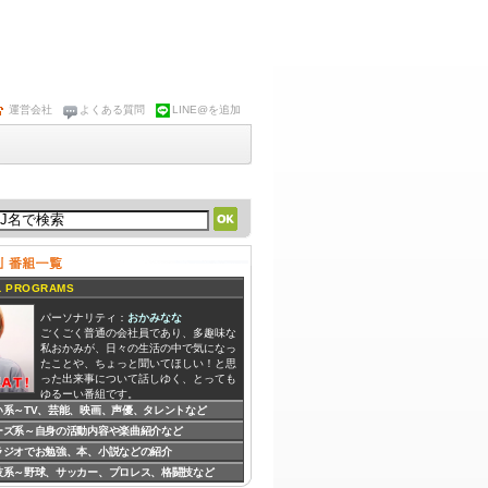
運営会社
よくある質問
LINE@を追加
 PROGRAMS
パーソナリティ：
おかみなな
ごくごく普通の会社員であり、多趣味な
私おかみが、日々の生活の中で気になっ
たことや、ちょっと聞いてほしい！と思
った出来事について話しゆく、とっても
ゆるーい番組です。
い系～TV、芸能、映画、声優、タレントなど
ーズ系～自身の活動内容や楽曲紹介など
パーソナリティ：
ダイナマイト☆ナオキ
ロックンローラーダイナマイト☆ナオキ
ラジオでお勉強、本、小説などの紹介
による、リスナーのみんなからの人生相
技系～野球、サッカー、プロレス、格闘技など
談アレコレを解決したり、身近にいる友