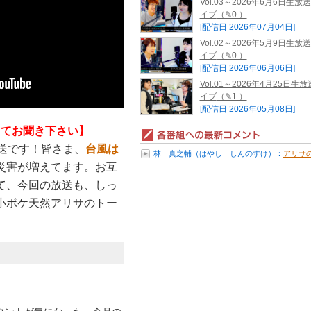
Vol.03～2026年6月6日生放
イブ
（✎0 ）
[配信日 2026年07月04日]
Vol.02～2026年5月9日生放
イブ
（✎0 ）
[配信日 2026年06月06日]
Vol.01～2026年4月25日生
イブ
（✎1 ）
[配信日 2026年05月08日]
押してお聞き下さい】
送です！皆さま、
台風は
林 真之輔（はやし しんのすけ）：
アリサ
災害が増えてます。お互
ールデン★ラジオ 5月9日...
て、今回の放送も、しっ
小ボケ天然アリサのトー
ル秘情報を教え