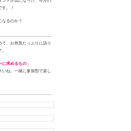
タントが気になった、今月の
です。！
になるのか？
めて、お色気たっぷりに語り
す。
ーに求めるもの
」
さいね。一緒に参加型で楽し