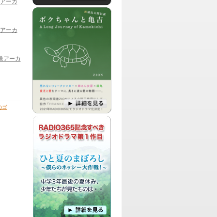
送アーカ
パーソナリティ：
DJ ATS
さすらいのメディアクリエイター・ATS
による、最近気になるあんな ことや、こ
送アーカ
んなことをテーマにボヤいてみたり、悪
友ZIONさんとの作品作りつ いて語った
りする番組です。
放送アーカ
パーソナリティ：
篠原まさこ
篠原教授こと篠原まさこによる、エンタ
ーテイメントから、アート、サイエン
ス、イベント情報などをお届けする番組
です。
のゴ
パーソナリティ：
梅景飛歌
ラジオドラマを作りたい人と、主演した
い人、作品を提供したい人のためのマッ
チングサイト、RAZIDRAによる、最新作
品のオーディション情報や、毎回監督
や、関係者などをゲストにお呼びしてマ
ちゃう、そんなラジドラーの為の公式番組です。
パーソナリティ：
中村舞、しおりん
エイジングケアアーティスト中村舞と、
アシスタントのしおりんによる、最近気
になるあんなことや、こんなことをピッ
クアップして話し合ったり、毎回テーマ
を決めて熱く語り合う番組です。
パーソナリティ：
DJ TOM