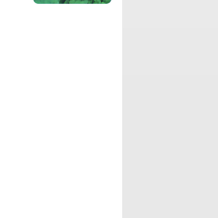
今世間を賑わせている様々なニュースを
ピックアップしたり、毎回テーマを決め
てゲストさんと一緒にブギウギしちゃう
番組です。
パーソナリティ：
Katy
ミュージシャンで多趣味なスーパーオタ
ク Katyによる、自らのホ ビー癖をネタ
に、ゲストさんや、リスナーのみんなと
趣味を高め合おう!という 番組です。
パーソナリティ：
RADIO365
RADIO365関係者による原作、脚本、出
演、主題歌などの全てを作り上げたラジ
オドラマ作品です。
パーソナリティ：
ZION、Kimmy
RADIO365を代表するDJ達による、イン
ディーズミュージシャンの音源を紹介し
ながら、哲学する音楽バラエティ番組で
す。
パーソナリティ：
山本輔
この番組は映像作家 山本輔が映画や、映
像の話題を主軸に語ったり、毎回テーマ