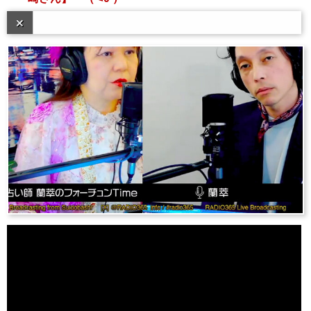
Error loading: "/programs/archive/entame/jingle-ending-for-iphone.m4a"