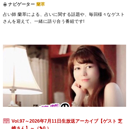
ナビゲーター
蘭萃
占い師 蘭萃による、占いに関する話題や、毎回様々なゲスト
さんを迎えて、一緒に語り合う番組です!
Vol.97～2026年7月11日生放送アーカイブ【ゲスト 芝
崎さん】～
（✎0 ）