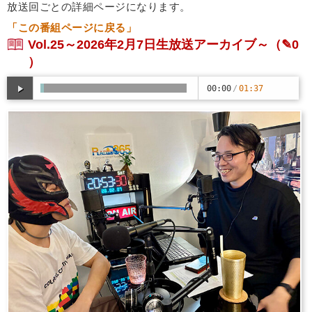
放送回ごとの詳細ページになります。
「この番組ページに戻る」
Vol.25～2026年2月7日生放送アーカイブ～
（✎0
）
00:00
/
01:37