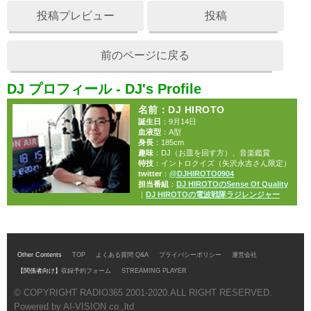
投稿プレビュー
投稿
前のページに戻る
DJ プロフィール - DJ's Profile
名前
：DJ HIROTO
誕生日
：9月14日
血液型
：A型
身長
：185cm
趣味
：DJ（お皿を回す方）、音楽鑑賞
特技
：イントロクイズ（矢沢永吉さん限定）
twitter
：
@DJHIROTO0904
担当番組
：
DJ HIROTOのSense Of Quality
｜
DJ HIROTOの電波戦隊ラジレンジャー
Other Contents
TOP
よくある質問 Q&A
プライバシーポリシー
運営会社
【関係者向け】
収録予約フォーム
STREAMING PLAYER
© COPYRIGHT RADIO365 2001-2020.ALL RIGHT RESERVED.
Powered by AI-VISION co.,ltd