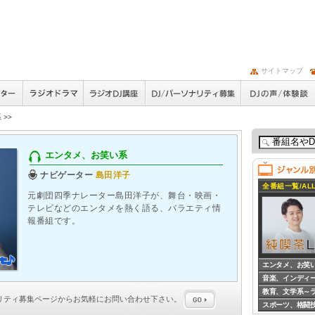
サイトマップ
系
>>
エンタメ、お笑い系
ナビゲーター
島田洋子
全番組一覧/ALL
元劇団四季ナレーター島田洋子が、舞台・映画・
テレビなどのエンタメを熱く語る、バラエティ情
報番組です。
エンタメ、お笑
音楽、インディ
教育、文学系～
ナリティ募集
ページからお気軽にお問い合わせ下さい。
スポーツ、格闘