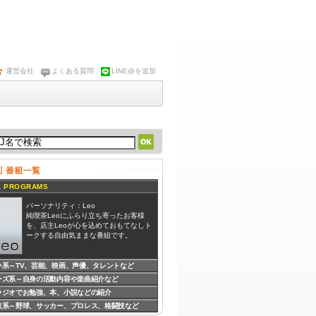
運営会社
よくある質問
LINE@を追加
 PROGRAMS
パーソナリティ：Leo
純喫茶Leoにふらり立ち寄ったお客様
を、店主Leoが心を込めておもてなしト
ークする自由気ままな番組です。
い系～TV、芸能、映画、声優、タレントなど
ーズ系～自身の活動内容や楽曲紹介など
パーソナリティ：
DJ BeBe
DJ BeBeがお送りする、創造する事の大
ラジオでお勉強、本、小説などの紹介
切さを再認識するための「心理テスト」
技系～野球、サッカー、プロレス、格闘技など
コーナー、自身の作品を朗読するコーナ