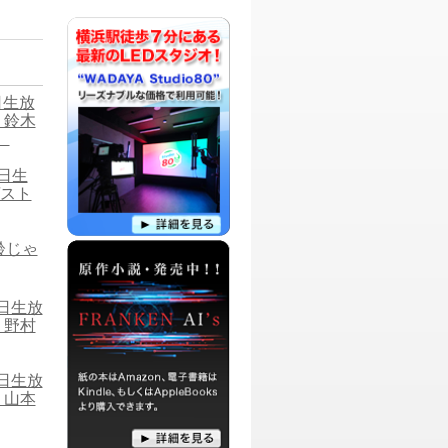
ーをメインにお届けする文学系番組で
す。
パーソナリティ：
富岡紗和子
湘南の占い師・富岡紗和子による、 『聞
くだけで運気が上がる』と話題のトーク
バラエティ番組です。
6日生放
 鈴木
）
パーソナリティ：
ハヤシアヤ
3日生
ハヤシアヤによる、子育てを入り口に
「段々とエンタメや合気道」の話題に繋
スト
がる、痛快子育てラジオ番組です。
年齢じゃ
パーソナリティ：
DJこっちゃん
DJこっちゃんがネットニュースを中心に
ツッコミを入れたり、日常生活のアレコ
6日生放
レについて語る。元気があればなんでも
ありな番組です！
 野村
パーソナリティ：
DJ TOM
3日生放
今世間を賑わせている様々なニュースを
 山本
ピックアップしたり、毎回テーマを決め
てゲストさんと一緒にブギウギしちゃう
番組です。