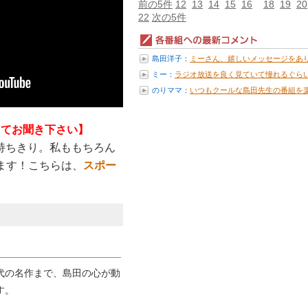
前の5件
12
13
14
15
16
18
19
20
22
次の5件
島田洋子：
ミーさん、嬉しいメッセージをあ
と...
ミー：
ラジオ放送を良く見ていて憧れるぐらい.
のりママ：
いつもクールな島田先生の番組を
み...
押してお聞き下さい】
持ちきり。私ももちろん
ます！こちらは、
スポー
代の名作まで、島田の心が動
す。