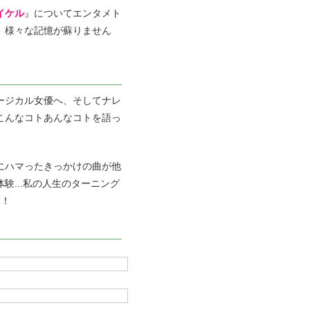
イケル
』についてエンタメト
、様々な記憶が蘇りません
ージカル女優へ、そしてナレ
こんなコトあんなコトを語っ
にハマったきっかけの曲が他
験...私の人生のターニング
す！