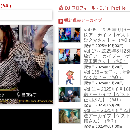
（✎0 ）
番組過去アーカイブ
Error loading: "/programs/archive/entame/jingle-ending-for-iphone.m4a"
Vol.05～2025年9月
送アーカイブ【ゲスト
臨之介さん】～
（✎0 
[配信日 2025年10月03日]
Vol.17～2025年8月2
放送アーカイブ～【ゲ
豊田毅さん】
（✎0 ）
[配信日 2025年09月20日]
Vol.136～女子って
なくね？～
（✎0 ）
[配信日 2025年09月20日]
Vol.11～2025年8月1
送アーカイブ【ゲスト
正明さん】
（✎0 ）
[配信日 2025年09月20日]
Vol.11～2025年8月2
送アーカイブ【ゲスト
輔さん】
（✎0 ）
[配信日 2025年09月08日]