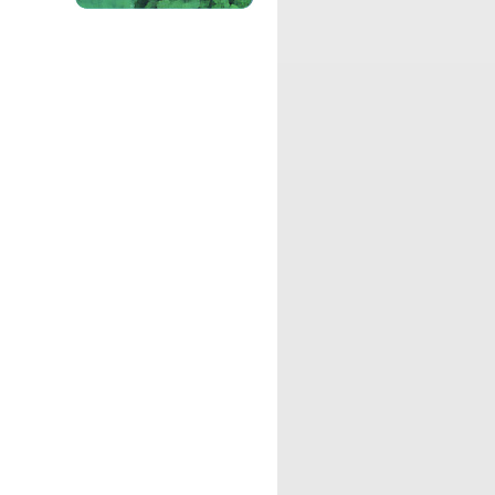
映像クリエイター 田中健太郎と、俳優
渋谷盛太の二人による、日々何かに挑戦
したり、新たなものを生み出そうとして
いる人にフォーカスをあてて、その情報
を発信していく番組です。
パーソナリティ：
武井美緒
癒しと刺激を追い求める舞台俳優 武井美
緒が、毎回コイントスを使い、癒しか刺
激かのトーク内容を決めるバラエティー
番組です。
パーソナリティ：
真田侑果
オトナ女子真田侑果が「チョットだけた
めになる」をテーマに私視点でおもしろ
おかしく、時には真面目にトークする番
組です。
パーソナリティ：
篠原まさこ
篠原教授こと篠原まさこによる、エンタ
ーテイメントから、アート、サイエン
ス、イベント情報などをお届けする番組
です。
パーソナリティ：
アリサ
大阪出身しゃべくり呑兵衛「アリサ」
と、アシスタントの二人よる、今日本で