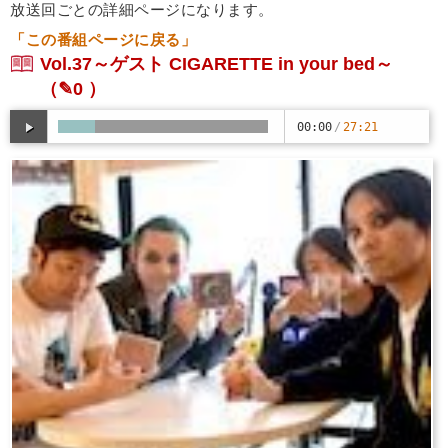
放送回ごとの詳細ページになります。
「この番組ページに戻る」
Vol.37～ゲスト CIGARETTE in your bed～
（✎0 ）
00:00
/
27:21