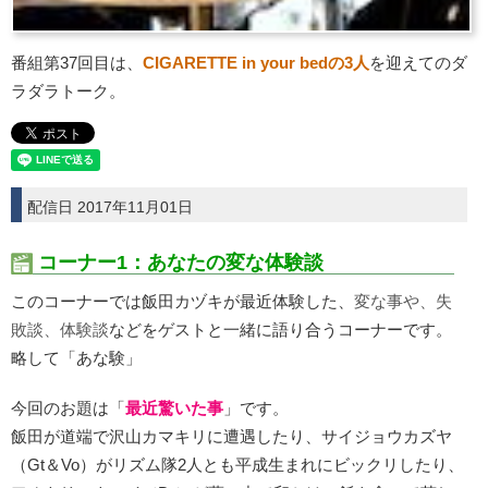
番組第37回目は、
CIGARETTE in your bedの3人
を迎えてのダ
ラダラトーク。
配信日 2017年11月01日
コーナー1：あなたの変な体験談
このコーナーでは飯田カヅキが最近体験した、
変な事や、失
敗談、体験談
などをゲストと一緒に語り合うコーナーです。
略して「あな験」
今回のお題は「
最近驚いた事
」です。
飯田が道端で沢山カマキリに遭遇したり、サイジョウカズヤ
（Gt＆Vo）がリズム隊2人とも平成生まれにビックリしたり、