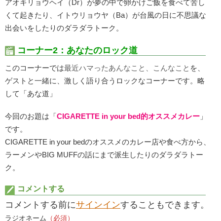
アオキリョウヘイ（Dr）が夢の中で卵かけご飯を食べて苦し
くて起きたり、イトウリョウヤ（Ba）が台風の日に不思議な
出会いをしたりのダラダラトーク。
コーナー2：あなたのロック道
このコーナーでは
最近ハマったあんなこと、こんなこと
を、
ゲストと一緒に、激しく語り合うロックなコーナーです。略
して「あな道」
今回のお題は「
CIGARETTE in your bed的オススメカレー
」
です。
CIGARETTE in your bedのオススメのカレー店や食べ方から、
ラーメンやBIG MUFFの話にまで派生したりのダラダラトー
ク。
コメントする
コメントする前に
サインイン
することもできます。
ラジオネーム
（必須）