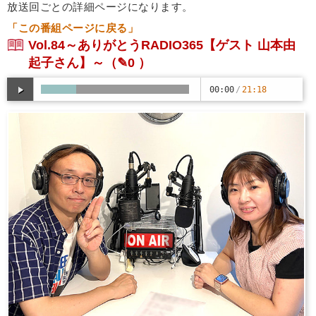
放送回ごとの詳細ページになります。
「この番組ページに戻る」
Vol.84～ありがとうRADIO365【ゲスト 山本由
起子さん】～
（✎0 ）
00:00
/
21:18