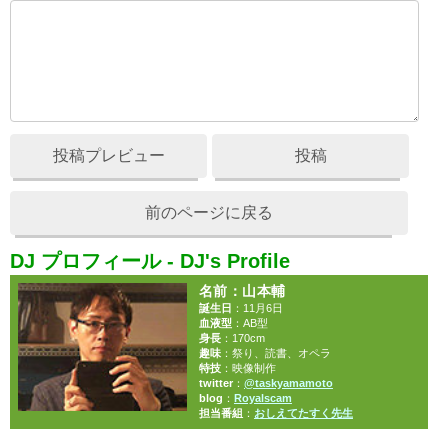
投稿プレビュー
投稿
前のページに戻る
DJ プロフィール - DJ's Profile
名前
：山本輔
誕生日
：11月6日
血液型
：AB型
身長
：170cm
趣味
：祭り、読書、オペラ
特技
：映像制作
twitter
：
@taskyamamoto
blog
：
Royalscam
担当番組
：
おしえてたすく先生