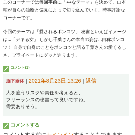
このコーナーでは毎回事前に「
●●なテーマ
」を決めて、山本
輔が自らの独断と偏見によって切り込んでいく、時事評論な
コーナーです。
今回のテーマは「愛されるポンコツ」 秘書といえばイメージ
は...「デキる女」 しかし千葉さんの本当の姿は...自称ポンコ
ツ！ 自身で自身のことをポンコツと語る千葉さんの愛くるし
さ、プライベートにグッと迫ります。
コメント(1)
|
2021年8月23日 13:26
|
返信
脳下垂体
人を雇うリスクや責任を考えると、
フリーランスの秘書って良いですね。
需要ありそう。
コメントする
コメントする前に
サインイン
することもできます。