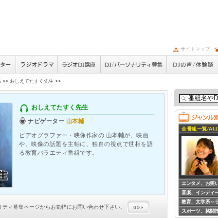
サイトマップ
系
>>
おしえてたすく先生
>>
おしえてたすく先生
ナビゲーター
山本輔
全番組一覧/ALL
ビデオグラファー・映像作家の 山本輔が、映画
や、映像の話題を主軸に、独自の視点で世相を語
る教育バラエティ番組です。
エンタメ、お笑
音楽、インディ
教育、文学系～
ナリティ募集
ページからお気軽にお問い合わせ下さい。
スポーツ、格闘