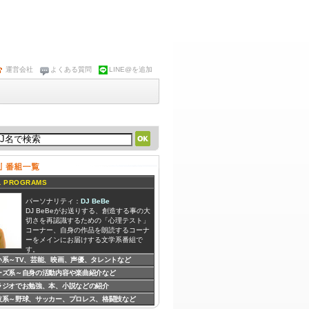
運営会社
よくある質問
LINE@を追加
 PROGRAMS
パーソナリティ：
DJ BeBe
DJ BeBeがお送りする、創造する事の大
切さを再認識するための「心理テスト」
コーナー、自身の作品を朗読するコーナ
ーをメインにお届けする文学系番組で
す。
い系～TV、芸能、映画、声優、タレントなど
ーズ系～自身の活動内容や楽曲紹介など
パーソナリティ：
中村大樹
中村大樹の好きなサブカルに関する話題
ラジオでお勉強、本、小説などの紹介
や、コミュニケーションを大切にした色
技系～野球、サッカー、プロレス、格闘技など
んな遊びについてお話する番組です。