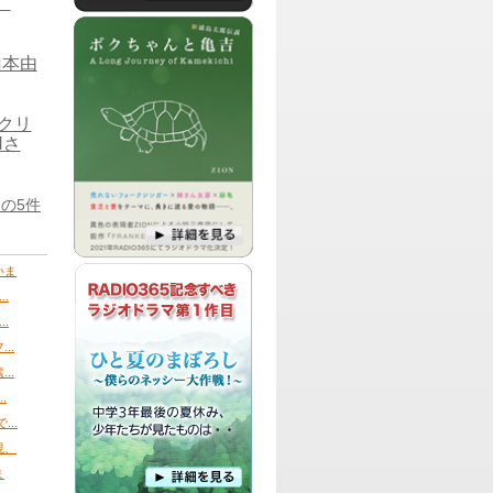
）
ちゃう、そんなラジドラーの為の公式番組です。
パーソナリティ：Leo
純喫茶Leoにふらり立ち寄ったお客様
を、店主Leoが心を込めておもてなしト
山本由
ークする自由気ままな番組です。
画クリ
Nさ
パーソナリティ：
アミーゴ
伝説のチャラじいアミーゴによる、人生
を楽しく、より素晴らしく、生きる方法
を探すためのバチャバチャ番組です！
の5件
パーソナリティ：
DJ HIROTO
いま
DJ HIROTOによるネットニュースを話題
に、リスナーからのメッセージをSense
.
溢れる言葉と、Qualityの高い視点で語っ
.
ていこうという番組です。
..
..
パーソナリティ：
DJ TOM
今世間を賑わせている様々なニュースを
.
ピックアップしたり、毎回テーマを決め
てゲストさんと一緒にブギウギしちゃう
..
番組です。
視、
ま
パーソナリティ：
ZION、Kimmy