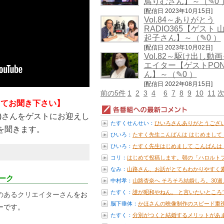
鳥りむさん】～
（✎0 
ル秘情報を教え
[配信日 2023年10月15日]
Vol.84～ありがとう
RADIO365【ゲスト 
起子さん】～
（✎0 ）
[配信日 2023年10月02日]
Vol.82～駆け出し動
エイター【ゲストPO
ん】～
（✎0 ）
[配信日 2022年08月15日]
前の5件
1
2
3
4
6
7
8
9
10
11
次
押してお聞き下さい】
や)さんをゲストにお迎えし
たすくせんせい：
ひいろさんありがとうござ
を聞きます。
す！ 昨...
ひいろ：
たすく先生こんばんは はじめまして ..
ひいろ：
たすく先生はじめまして こんばんは ..
コリ：
はじめて投稿します。朝の「ハロルトフ.
なみ：
山路さん、お話がとてもわかりやすく素.
ーク
中村孝：
山路杏奈へ そろそろ結婚しろ。30過..
たすく：
誰が昭和やねん。 と言いたいところで.
のあるクリエイターさん
をお
脳下垂体：
かほさんの映像制作のスピード重
ーです。
い...
たすく：
分別がつくと結婚するメリットがあ