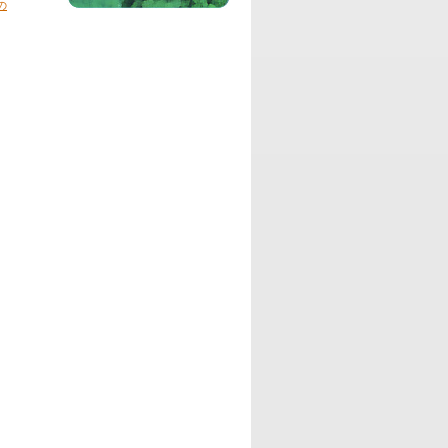
の
RADIO365を代表するDJ達による、イン
ディーズミュージシャンの音源を紹介し
ながら、哲学する音楽バラエティ番組で
す。
パーソナリティ：
藤川麻理麻
高校野球好きなシンガーソングライター
藤川麻理麻が、今ハマっていることや・
知りたいことなどを、ゲストさんやリス
ナーの皆さんと一緒に、熱く語ろうとい
う番組です。
パーソナリティ：
DJ アッキー
DJ アッキーが、大好きなアニメ作品に
ついてお喋りしたり、懐かしのアニメ
や、今話題のアニメやコミックについ
て、楽しくご紹介していきます。
パーソナリティ：
田中健太郎、渋谷盛太
映像クリエイター 田中健太郎と、俳優
渋谷盛太の二人による、日々何かに挑戦
したり、新たなものを生み出そうとして
いる人にフォーカスをあてて、その情報
を発信していく番組です。
パーソナリティ：
DJ ATS
さすらいのメディアクリエイター・ATS
による、最近気になるあんな ことや、こ