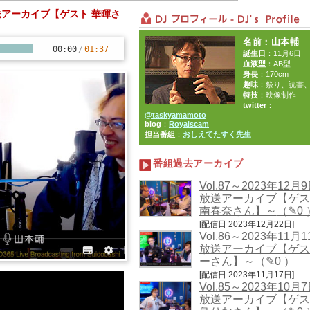
生放送アーカイブ【ゲスト 華暉さ
名前
：山本輔
00:00
/
01:37
誕生日
：11月6日
血液型
：AB型
身長
：170cm
趣味
：祭り、読書
特技
：映像制作
twitter
：
@taskyamamoto
blog
：
Royalscam
担当番組
：
おしえてたすく先生
番組過去アーカイブ
Vol.87～2023年12月
放送アーカイブ【ゲス
南春奈さん】～
（✎0 
[配信日 2023年12月22日]
Vol.86～2023年11月
放送アーカイブ【ゲス
ーさん】～
（✎0 ）
[配信日 2023年11月17日]
Vol.85～2023年10月
放送アーカイブ【ゲス