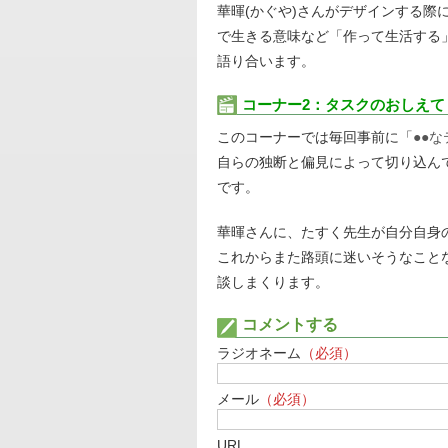
華暉(かぐや)さんがデザインする際
で生きる意味など「作って生活する
語り合います。
コーナー2：タスクのおしえて
このコーナーでは毎回事前に「
●●
自らの独断と偏見によって切り込ん
です。
華暉さんに、たすく先生が自分自身
これからまた路頭に迷いそうなことな
談しまくります。
コメントする
ラジオネーム
（必須）
メール
（必須）
URL