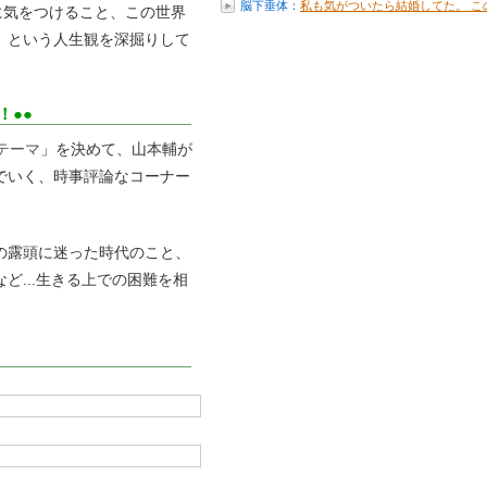
り...
脳下垂体：
私も気がついたら結婚してた。 こ
に気をつけること、この世界
年...
」という人生観を深掘りして
！●●
なテーマ
」を決めて、山本輔が
でいく、時事評論なコーナー
の露頭に迷った時代のこと、
ど...生きる上での困難を相