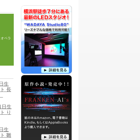
パーソナリティ：
北澤、にーくん
お笑いコンビ弾力素材のリアルと、皆様
からのお便りを素材にして、ツーシーム
に、ストレートにお送りする、フリート
ーク型ラジオ番組です。
、オペラ
パーソナリティ：
マゴメ ヒロブミ
アラフィフ（50代）間近のDJ マゴメが
お届けするのは、映画、音楽、演劇、本
などをまったりと紹介してゆく、ちょっ
と大人な番組です。
パーソナリティ：
ちゃっぴー
9日生
いつかの売れっ子MC、ナレーターを目
ト 長
指す「DJ ちゃっぴー」がお送りする、
）
お気に入り情報、ハワイに関する情報を
紹介する番組です。
11日生
ト り
パーソナリティ：
梅景飛歌
ラジオドラマを作りたい人と、主演した
い人、作品を提供したい人のためのマッ
チングサイト、RAZIDRAによる、最新作
7日生
品のオーディション情報や、毎回監督
ト 雛
や、関係者などをゲストにお呼びしてマ