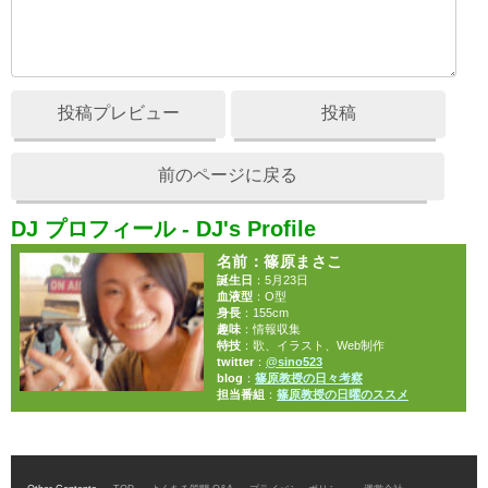
投稿プレビュー
投稿
前のページに戻る
DJ プロフィール - DJ's Profile
名前
：篠原まさこ
誕生日
：5月23日
血液型
：O型
身長
：155cm
趣味
：情報収集
特技
：歌、イラスト、Web制作
twitter
：
@sino523
blog
：
篠原教授の日々考察
担当番組
：
篠原教授の日曜のススメ