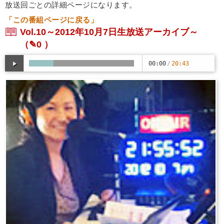
放送回ごとの詳細ページになります。
「この番組ページに戻る」
Vol.10～2012年10月7日生放送アーカイブ～
（✎0 ）
00:00
/
20:43