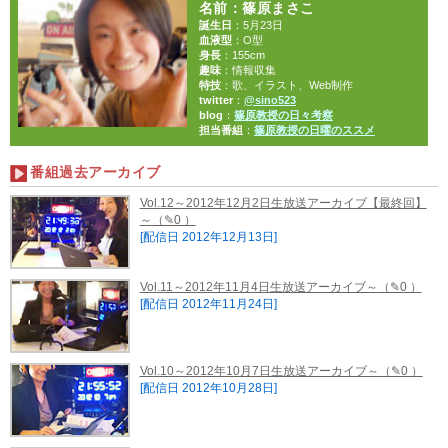
名前
：篠原まさこ
誕生日
：5月23日
血液型
：O型
身長
：155cm
趣味
：情報収集
特技
：歌、イラスト、Web制作
twitter
：
@sino523
blog
：
篠原教授の日々考察
担当番組
：
篠原教授の日曜のススメ
番組過去アーカイブ
Vol.12～2012年12月2日生放送アーカイブ【最終回】
～
（✎0 ）
[配信日 2012年12月13日]
Vol.11～2012年11月4日生放送アーカイブ～
（✎0 ）
[配信日 2012年11月24日]
Vol.10～2012年10月7日生放送アーカイブ～
（✎0 ）
[配信日 2012年10月28日]