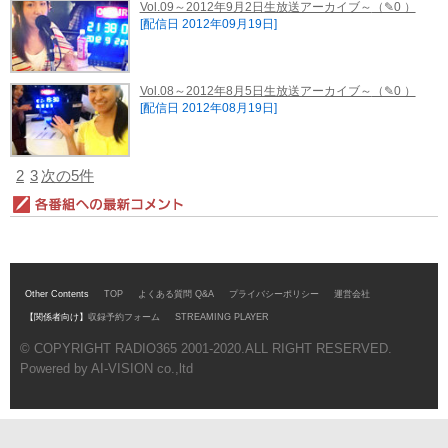
Vol.09～2012年9月2日生放送アーカイブ～
（✎0 ）
[配信日 2012年09月19日]
Vol.08～2012年8月5日生放送アーカイブ～
（✎0 ）
[配信日 2012年08月19日]
2
3
次の5件
Other Contents
TOP
よくある質問 Q&A
プライバシーポリシー
運営会社
【関係者向け】
収録予約フォーム
STREAMING PLAYER
© COPYRIGHT RADIO365 2001-2020.ALL RIGHT RESERVED.
Powered by AI-VISION co.,ltd