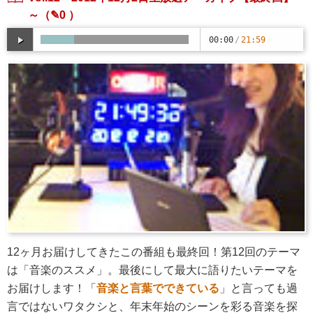
～
（✎0 ）
00:00
/
21:59
12ヶ月お届けしてきたこの番組も最終回！第12回のテーマ
は「音楽のススメ」。最後にして最大に語りたいテーマを
お届けします！「
音楽と言葉でできている
」と言っても過
言ではないワタクシと、年末年始のシーンを彩る音楽を探