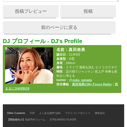
投稿プレビュー
投稿
前のページに戻る
DJ プロフィール - DJ's Profile
名前
：真田侑果
誕生日
：11月9日
血液型
：O型
身長
：160cm
趣味
：ドライブ 漫画を読む ヒトリカラオケ
特技
：足の指でジャンケン 笑上戸 何事も前
向きに考える
twitter
：
@yuka_sanada
担当番組
：
真田侑果のMy Focus Radio
｜
気
ままにJUKEBOX
Other Contents
TOP
よくある質問 Q&A
プライバシーポリシー
運営会社
【関係者向け】
収録予約フォーム
STREAMING PLAYER