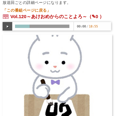
放送回ごとの詳細ページになります。
「この番組ページに戻る」
Vol.120～あけおめからのことよろ～
（✎0 ）
00:00
/
18:55