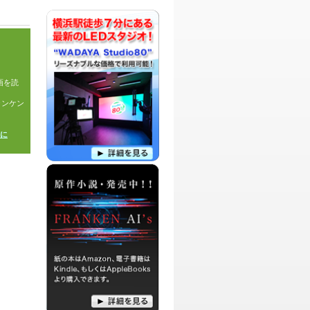
パーソナリティ：
中村舞、しおりん
エイジングケアアーティスト中村舞と、
アシスタントのしおりんによる、最近気
になるあんなことや、こんなことをピッ
クアップして話し合ったり、毎回テーマ
画を読
を決めて熱く語り合う番組です。
ャンケン
パーソナリティ：
DJ アッキー
DJ アッキーが、大好きなアニメ作品に
ついてお喋りしたり、懐かしのアニメ
に
や、今話題のアニメやコミックについ
て、楽しくご紹介していきます。
パーソナリティ：
アミーゴ
伝説のチャラじいアミーゴによる、人生
を楽しく、より素晴らしく、生きる方法
を探すためのバチャバチャ番組です！
パーソナリティ：
篠原まさこ
篠原教授こと篠原まさこによる、エンタ
ーテイメントから、アート、サイエン
ス、イベント情報などをお届けする番組
です。