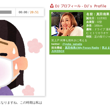
00:00
/
20:51
名前
：真田侑果
誕生日
：11月9日
血液型
：O型
身長
：160cm
趣味
：ドライブ 漫
む ヒトリカラオケ
特技
：足の指でジ
笑上戸 何事も前向きに考える
twitter
：
@yuka_sanada
担当番組
：
真田侑果のMy Focus Radio
｜
気まま
JUKEBOX
になりますね。この時期は私は