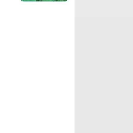
純喫茶Leoにふらり立ち寄ったお客様
を、店主Leoが心を込めておもてなしト
ークする自由気ままな番組です。
パーソナリティ：
DJ ATS
さすらいのメディアクリエイター・ATS
による、最近気になるあんな ことや、こ
んなことをテーマにボヤいてみたり、悪
友ZIONさんとの作品作りつ いて語った
りする番組です。
パーソナリティ：
梅景飛歌
ラジオドラマを作りたい人と、主演した
い人、作品を提供したい人のためのマッ
チングサイト、RAZIDRAによる、最新作
品のオーディション情報や、毎回監督
や、関係者などをゲストにお呼びしてマ
ちゃう、そんなラジドラーの為の公式番組です。
パーソナリティ：
DJ Kaito
アニメ大好きKaito先生が、ラジオリスナ
ーのみんなにアニメの名シーンから学ん
だことを紹介したり、毎回テーマを決め
て自由気ままにお喋りする番組です
パーソナリティ：
Kimmy
現役丸の内OL DJ Kimmyがお届けするの
は、ストレスを受けやすい、20代OLの