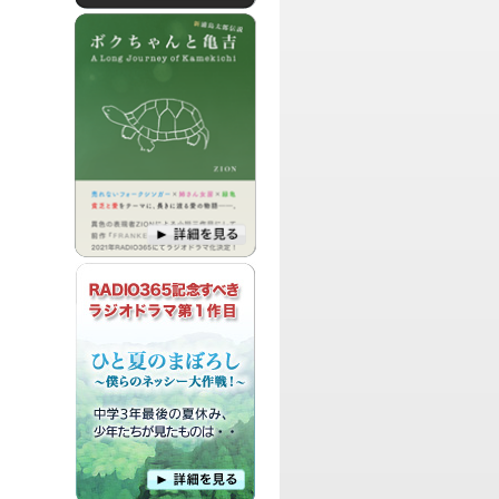
パーソナリティ：
おかみなな
ごくごく普通の会社員であり、多趣味な
私おかみが、日々の生活の中で気になっ
たことや、ちょっと聞いてほしい！と思
った出来事について話しゆく、とっても
ゆるーい番組です。
パーソナリティ：
DJ Woopie
アパレル系会社勤務のDJ Woopieによ
る、ファッション、美容、食べ物の情報
などをお伝えする番組です。
パーソナリティ：
ちゃっぴー
いつかの売れっ子MC、ナレーターを目
指す「DJ ちゃっぴー」がお送りする、
お気に入り情報、ハワイに関する情報を
紹介する番組です。
パーソナリティ：
島田洋子
元劇団四季ナレーター島田洋子が、舞
台・映画・テレビなどのエンタメを熱く
語る、バラエティ情報番組です。
パーソナリティ：Leo