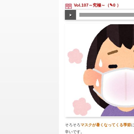
Vol.107～究極～
（✎0 ）
そろそろ
マスクが暑くなってくる季節
辛いです。