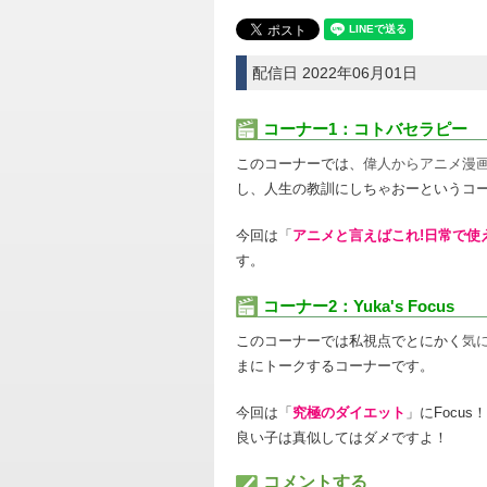
配信日 2022年06月01日
コーナー1：コトバセラピー
このコーナーでは、
偉人からアニメ漫
し、人生の教訓にしちゃおーというコ
今回は「
アニメと言えばこれ!日常で使
す。
コーナー2：Yuka's Focus
このコーナーでは私視点でとにかく
気
まにトークするコーナーです。
今回は「
究極のダイエット
」にFocus！
良い子は真似してはダメですよ！
コメントする