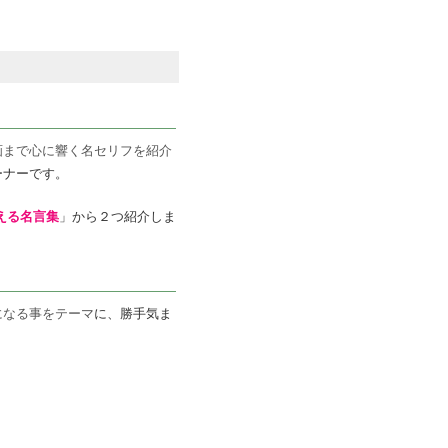
画まで心に響く名セリフを紹介
ーナーです。
える名言集
」から２つ紹介しま
になる事︎をテーマ
に、勝手気ま