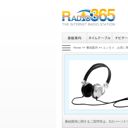
Home
>>
番組案内
>>
エンタメ、お笑い
番組開局に関するご質問等は、
DJ/パーソ