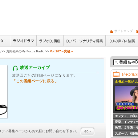
サイトマップ
系
>>
真田侑果のMy Focus Radio
>>
Vol.107～究極～
放送アーカイブ
放送回ごとの詳細ページになります。
「この番組ページに戻る」
全番組一覧/ALL
エンタメ、お笑
音楽、インディ
教育、文学系～
ナリティ募集
ページからお気軽にお問い合わせ下さい。
スポーツ、格闘