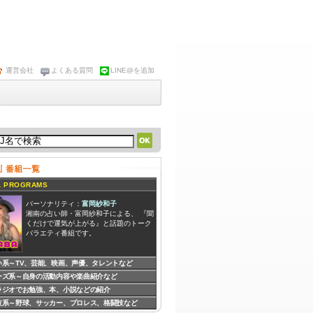
運営会社
よくある質問
LINE@を追加
 PROGRAMS
パーソナリティ：
富岡紗和子
湘南の占い師・富岡紗和子による、 『聞
くだけで運気が上がる』と話題のトーク
バラエティ番組です。
い系～TV、芸能、映画、声優、タレントなど
ーズ系～自身の活動内容や楽曲紹介など
パーソナリティ：
DJ MIYUKI
DJ MIYUKIが、あなたの毎日をキラキラ
ラジオでお勉強、本、小説などの紹介
させ、アラフォー女性を応援する
技系～野球、サッカー、プロレス、格闘技など
Happy,Smile and Luckyな番組です。