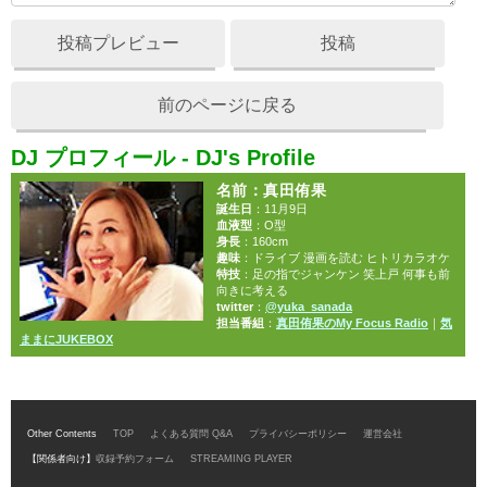
投稿プレビュー
投稿
前のページに戻る
DJ プロフィール - DJ's Profile
名前
：真田侑果
誕生日
：11月9日
血液型
：O型
身長
：160cm
趣味
：ドライブ 漫画を読む ヒトリカラオケ
特技
：足の指でジャンケン 笑上戸 何事も前
向きに考える
twitter
：
@yuka_sanada
担当番組
：
真田侑果のMy Focus Radio
｜
気
ままにJUKEBOX
Other Contents
TOP
よくある質問 Q&A
プライバシーポリシー
運営会社
【関係者向け】
収録予約フォーム
STREAMING PLAYER