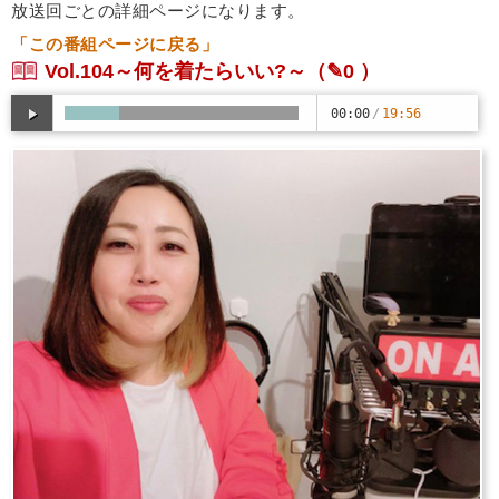
放送回ごとの詳細ページになります。
「この番組ページに戻る」
Vol.104～何を着たらいい?～
（✎0 ）
00:00
/
19:56