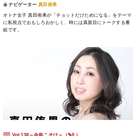
ナビゲーター
真田侑果
オトナ女子 真田侑果が「チョットだけためになる」をテーマ
に私視点でおもしろおかしく、時には真面目にトークする番
組です。
Vol.138～今年こそは～
（✎0 ）