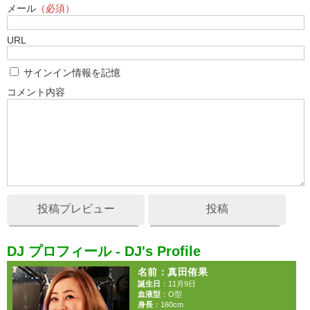
メール
（必須）
URL
サインイン情報を記憶
コメント内容
投稿プレビュー
投稿
DJ プロフィール - DJ's Profile
名前
：真田侑果
誕生日
：11月9日
血液型
：O型
身長
：160cm