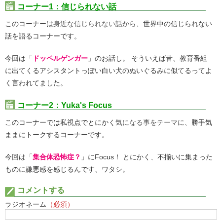
コーナー1：信じられない話
このコーナーは
身近な信じられない話
から、世界中の信じられない
話を語るコーナーです。
今回は「
ドッペルゲンガー
」のお話し。 そういえば昔、教育番組
に出てくるアシスタントっぽい白い犬のぬいぐるみに似てるってよ
く言われてました。
コーナー2：Yuka's Focus
このコーナーでは私視点でとにかく
気になる事︎をテーマ
に、勝手気
ままにトークするコーナーです。
今回は「
集合体恐怖症？
」にFocus！ とにかく、不揃いに集まった
ものに嫌悪感を感じるんです、ワタシ。
コメントする
ラジオネーム
（必須）