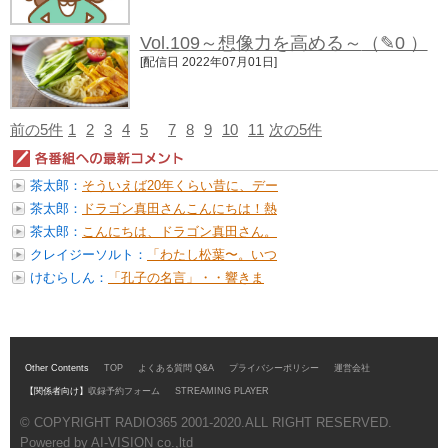
Vol.109～想像力を高める～
（✎0 ）
[配信日 2022年07月01日]
前の5件
1
2
3
4
5
7
8
9
10
11
次の5件
茶太郎：
そういえば20年くらい昔に、デー
ル・...
茶太郎：
ドラゴン真田さんこんにちは！熱
気ムン...
茶太郎：
こんにちは、ドラゴン真田さん。
実は...
クレイジーソルト：
「わたし松葉〜。いつ
までも松葉〜♪」...
けむらしん：
「孔子の名言」・・響きま
す。 「すべ...
Other Contents
TOP
よくある質問 Q&A
プライバシーポリシー
運営会社
【関係者向け】
収録予約フォーム
STREAMING PLAYER
© COPYRIGHT RADIO365 2001-2020.ALL RIGHT RESERVED.
Powered by AI-VISION co.,ltd