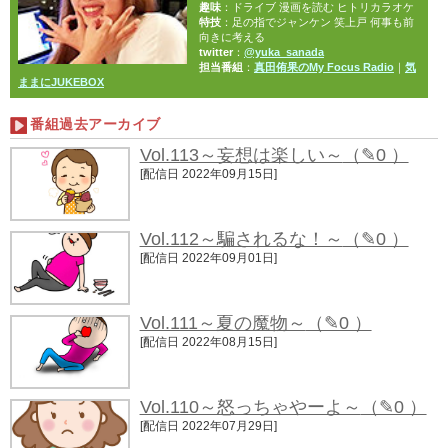
趣味
：ドライブ 漫画を読む ヒトリカラオケ
特技
：足の指でジャンケン 笑上戸 何事も前
向きに考える
twitter
：
@yuka_sanada
担当番組
：
真田侑果のMy Focus Radio
｜
気
ままにJUKEBOX
番組過去アーカイブ
Vol.113～妄想は楽しい～
（✎0 ）
[配信日 2022年09月15日]
Vol.112～騙されるな！～
（✎0 ）
[配信日 2022年09月01日]
Vol.111～夏の魔物～
（✎0 ）
[配信日 2022年08月15日]
Vol.110～怒っちゃやーよ～
（✎0 ）
[配信日 2022年07月29日]