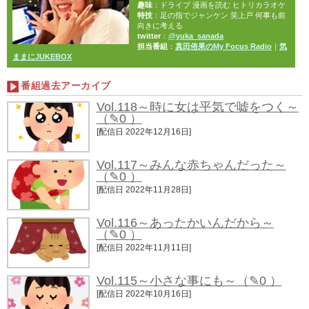
趣味
：ドライブ 漫画を読む ヒトリカラオケ
特技
：足の指でジャンケン 笑上戸 何事も前
向きに考える
twitter
：
@yuka_sanada
担当番組
：
真田侑果のMy Focus Radio
｜
気
ままにJUKEBOX
番組過去アーカイブ
Vol.118～時に女は平気で嘘をつく～
（✎0 ）
[配信日 2022年12月16日]
Vol.117～みんな赤ちゃんだった～
（✎0 ）
[配信日 2022年11月28日]
Vol.116～あったかいんだから～
（✎0 ）
[配信日 2022年11月11日]
Vol.115～小さな事にも～
（✎0 ）
[配信日 2022年10月16日]