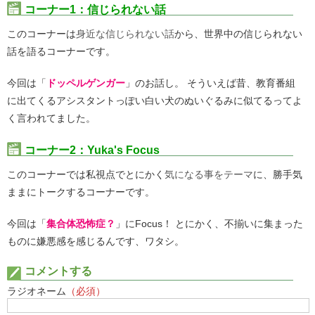
コーナー1：信じられない話
このコーナーは
身近な信じられない話
から、世界中の信じられない
話を語るコーナーです。
今回は「
ドッペルゲンガー
」のお話し。 そういえば昔、教育番組
に出てくるアシスタントっぽい白い犬のぬいぐるみに似てるってよ
く言われてました。
コーナー2：Yuka's Focus
このコーナーでは私視点でとにかく
気になる事︎をテーマ
に、勝手気
ままにトークするコーナーです。
今回は「
集合体恐怖症？
」にFocus！ とにかく、不揃いに集まった
ものに嫌悪感を感じるんです、ワタシ。
コメントする
ラジオネーム
（必須）