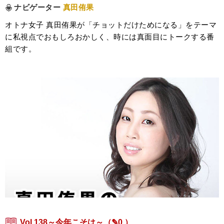
ナビゲーター
真田侑果
オトナ女子 真田侑果が「チョットだけためになる」をテーマ
に私視点でおもしろおかしく、時には真面目にトークする番
組です。
Vol.138～今年こそは～
（✎0 ）