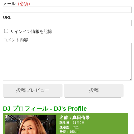
メール
（必須）
URL
サインイン情報を記憶
コメント内容
投稿プレビュー
投稿
DJ プロフィール - DJ's Profile
名前
：真田侑果
誕生日
：11月9日
血液型
：O型
身長
：160cm