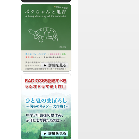
パーソナリティ：
アミーゴ
伝説のチャラじいアミーゴによる、人生
を楽しく、より素晴らしく、生きる方法
を探すためのバチャバチャ番組です！
パーソナリティ：
染谷香衣
オタクなDJ 染谷香衣による、自分しか
好きじゃないだろって物や、サブカルに
関する物などを、思うまま語ってみんな
を染めちゃおうぜ！というオタクの為の
喋り場的な番組です。
パーソナリティ：
田中健太郎、渋谷盛太
映像クリエイター 田中健太郎と、俳優
渋谷盛太の二人による、日々何かに挑戦
したり、新たなものを生み出そうとして
いる人にフォーカスをあてて、その情報
を発信していく番組です。
パーソナリティ：
ZION,Imerda,じびたん
iPhoneの基本的な使い方から始まり、マ
ニアックな改造方法や、お気に入りのお
勧めアプリを紹介してゆく超娯楽番組で
す。
パーソナリティ：Leo