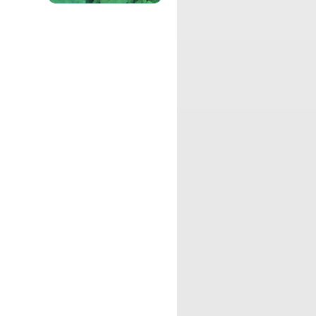
純喫茶Leoにふらり立ち寄ったお客様
を、店主Leoが心を込めておもてなしト
ークする自由気ままな番組です。
パーソナリティ：
DJ TOM
今世間を賑わせている様々なニュースを
ピックアップしたり、毎回テーマを決め
てゲストさんと一緒にブギウギしちゃう
番組です。
パーソナリティ：
アリサ
大阪出身しゃべくり呑兵衛「アリサ」
と、アシスタントの二人よる、今日本で
話題になっていることや、気になるテー
マについて熱く語り合う、お色気たっぷ
りなお笑い番組です。
パーソナリティ：
Kimmy
現役丸の内OL DJ Kimmyがお届けするの
は、ストレスを受けやすい、20代OLの
皆様にお届けする、もやもや生活をハッ
ピー＆スマイル生活に変える番組です！
パーソナリティ：
北澤、にーくん
お笑いコンビ弾力素材のリアルと、皆様
からのお便りを素材にして、ツーシーム