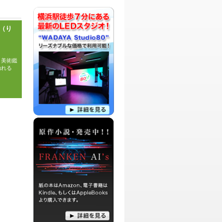
パーソナリティ：
DJ HIROTO
（り
DJ HIROTOによるネットニュースを話題
に、リスナーからのメッセージをSense
溢れる言葉と、Qualityの高い視点で語っ
ていこうという番組です。
、美術鑑
触れる
。
パーソナリティ：
マゴメ ヒロブミ
アラフィフ（50代）間近のDJ マゴメが
お届けするのは、映画、音楽、演劇、本
などをまったりと紹介してゆく、ちょっ
と大人な番組です。
パーソナリティ：
DJ BeBe
DJ BeBeがお送りする、創造する事の大
切さを再認識するための「心理テスト」
コーナー、自身の作品を朗読するコーナ
ーをメインにお届けする文学系番組で
す。
パーソナリティ：
DJ アッキー
DJ アッキーが、大好きなアニメ作品に
ついてお喋りしたり、懐かしのアニメ
や、今話題のアニメやコミックについ
て、楽しくご紹介していきます。