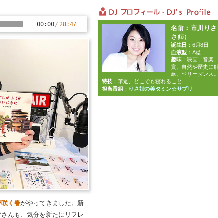
00:00
/
28:47
名前
：市川りさ
さ姉）
誕生日
：6月8日
血液型
：A型
趣味
：映画、音楽
賞。自然や歴史に
旅。ベリーダンス
特技
：華道、どこでも寝れること
担当番組
：
りさ姉の美タミン☆サプリ
が咲く春
がやってきました。新
皆さんも、気分を新たにリフレ