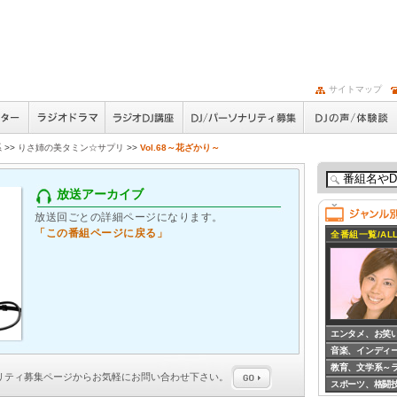
サイトマップ
系
>>
りさ姉の美タミン☆サプリ
>>
Vol.68～花ざかり～
放送アーカイブ
放送回ごとの詳細ページになります。
「この番組ページに戻る」
全番組一覧/ALL
エンタメ、お笑
音楽、インディ
教育、文学系～
ナリティ募集
ページからお気軽にお問い合わせ下さい。
スポーツ、格闘