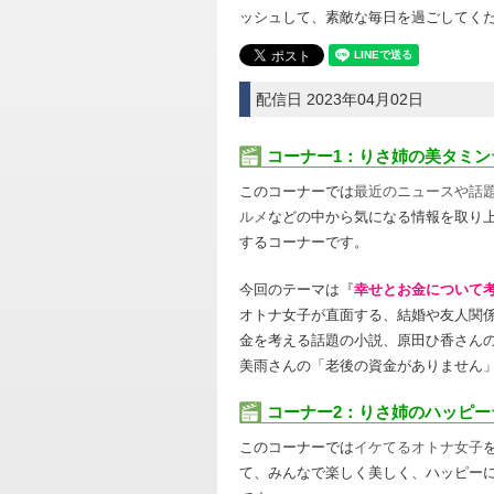
ッシュして、素敵な毎日を過ごしてく
配信日 2023年04月02日
コーナー1：りさ姉の美タミン
このコーナーでは
最近のニュースや話
ルメ
などの中から気になる情報を取り
するコーナーです。
今回のテーマは『
幸せとお金について
オトナ女子が直面する、結婚や友人関
金を考える話題の小説、原田ひ香さん
美雨さんの「老後の資金がありません
コーナー2：りさ姉のハッピー
このコーナーでは
イケてるオトナ女子
て、みんなで楽しく美しく、ハッピー