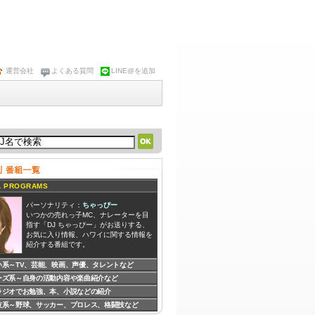
運営会社
よくある質問
LINE@を追加
 PROGRAMS
パーソナリティ：
ちゃっぴー
いつかの売れっ子MC、ナレーターを目
指す「DJ ちゃっぴー」がお送りする、
お気に入り情報、ハワイに関する情報を
紹介する番組です。
い系～TV、芸能、映画、声優、タレントなど
ーズ系～自身の活動内容や楽曲紹介など
パーソナリティ：
富岡紗和子
湘南の占い師・富岡紗和子による、 『聞
ラジオでお勉強、本、小説などの紹介
くだけで運気が上がる』と話題のトーク
技系～野球、サッカー、プロレス、格闘技など
バラエティ番組です。