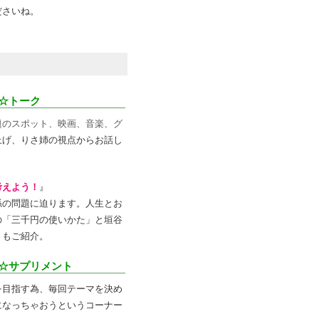
ださいね。
☆トーク
題のスポット、映画、音楽、グ
上げ、りさ姉の視点からお話し
考えよう！
』
係の問題に迫ります。人生とお
の「三千円の使いかた」と垣谷
」もご紹介。
☆サプリメント
を目指す為、毎回テーマを決め
になっちゃおうというコーナー