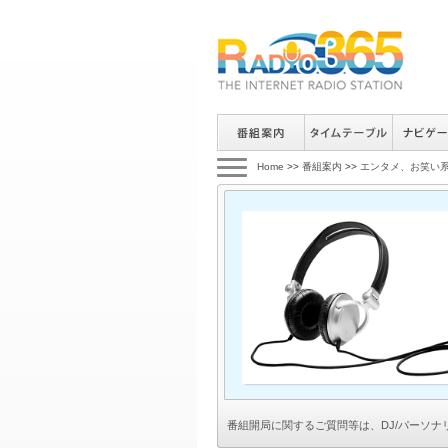
Home
>>
番組案内
>>
エンタメ、お笑い
番組開局に関するご質問等は、
DJ/パーソ