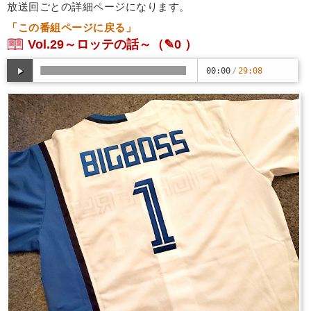
放送回ごとの詳細ページになります。
「この番組ページに戻る」
Vol.29～ロッテの話～
（✎0 ）
00:00
/
29:08