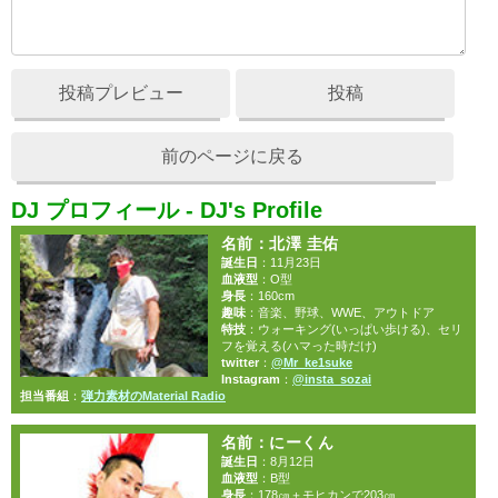
投稿プレビュー
投稿
前のページに戻る
DJ プロフィール - DJ's Profile
名前
：北澤 圭佑
誕生日
：11月23日
血液型
：O型
身長
：160cm
趣味
：音楽、野球、WWE、アウトドア
特技
：ウォーキング(いっぱい歩ける)、セリ
フを覚える(ハマった時だけ)
twitter
：
@Mr_ke1suke
Instagram
：
@insta_sozai
担当番組
：
弾力素材のMaterial Radio
名前
：にーくん
誕生日
：8月12日
血液型
：B型
身長
：178㎝＋モヒカンで203㎝