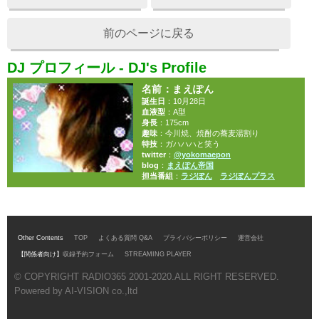
前のページに戻る
DJ プロフィール - DJ's Profile
名前
：まえぽん
誕生日
：10月28日
血液型
：A型
身長
：175cm
趣味
：今川焼、焼酎の蕎麦湯割り
特技
：ガハハハと笑う
twitter
：
@yokomaepon
blog
：
まえぽん帝国
担当番組
：
ラジぽん
ラジぽんプラス
Other Contents
TOP
よくある質問 Q&A
プライバシーポリシー
運営会社
【関係者向け】
収録予約フォーム
STREAMING PLAYER
© COPYRIGHT RADIO365 2001-2020.ALL RIGHT RESERVED.
Powered by AI-VISION co.,ltd