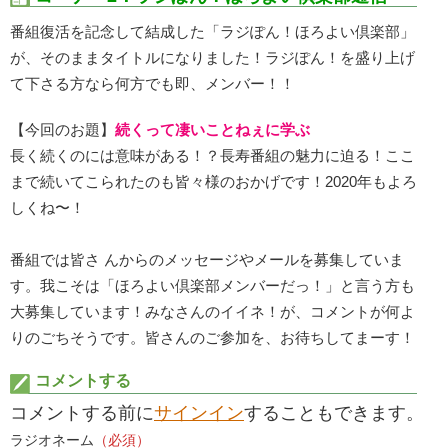
番組復活を記念して結成した「ラジぽん！ほろよい倶楽部」
が、そのままタイトルになりました！ラジぽん！を盛り上げ
て下さる方なら何方でも即、メンバー！！
【今回のお題】
続くって凄いことねぇに学ぶ
長く続くのには意味がある！？長寿番組の魅力に迫る！ここ
まで続いてこられたのも皆々様のおかげです！2020年もよろ
しくね〜！
番組では皆さ んからのメッセージやメールを募集していま
す。我こそは「ほろよい倶楽部メンバーだっ！」と言う方も
大募集しています！みなさんのイイネ！が、コメントが何よ
りのごちそうです。皆さんのご参加を、お待ちしてまーす！
コメントする
コメントする前に
サインイン
することもできます。
ラジオネーム
（必須）