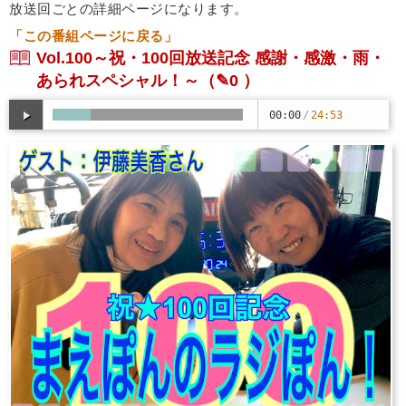
放送回ごとの詳細ページになります。
「この番組ページに戻る」
Vol.100～祝・100回放送記念 感謝・感激・雨・
あられスペシャル！～
（✎0 ）
00:00
/
24:53