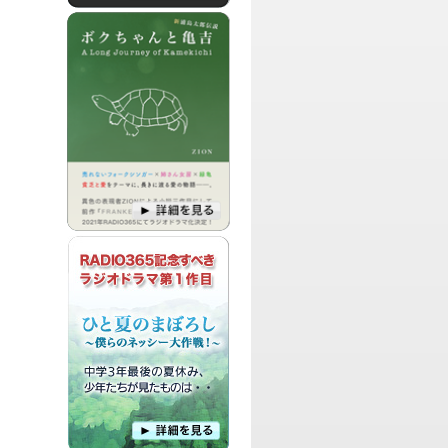
パーソナリティ：
中村舞、しおりん
エイジングケアアーティスト中村舞と、
アシスタントのしおりんによる、最近気
になるあんなことや、こんなことをピッ
クアップして話し合ったり、毎回テーマ
を決めて熱く語り合う番組です。
パーソナリティ：
占い師 蘭萃
占い師 蘭萃による、占いに関する話題
や、毎回様々なゲストさんを迎えて、一
緒に語り合う番組です!
パーソナリティ：
DJ CHERRY
「THIS IS MY LOVE」をテーマに、
CHERRYの趣味や好きなものについて熱
く、激しく、時にはまったりと、気まま
にトークしていく番組です。
パーソナリティ：
梅景飛歌
ラジオドラマを作りたい人と、主演した
い人、作品を提供したい人のためのマッ
チングサイト、RAZIDRAによる、最新作
品のオーディション情報や、毎回監督
や、関係者などをゲストにお呼びしてマ
ちゃう、そんなラジドラーの為の公式番組です。
パーソナリティ：
山本輔