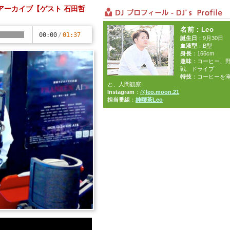
放送アーカイブ【ゲスト 石田哲
）
名前：Leo
00:00
/
01:37
誕生日
：9月30日
血液型
：B型
身長
：166cm
趣味
：コーヒー、
戦、ドライブ
特技
：コーヒーを
と、人間観察
Instagram
：
@leo.moon.21
担当番組
：
純喫茶Leo