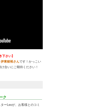
聞き下さい】
と伊東稜裕さん
です！かっこい
の掛け合いにご期待ください！
ーク
ル秘情報を教え
ターLeoが、お客様とのコミ