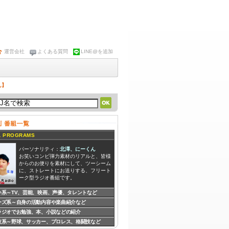
運営会社
よくある質問
LINE@を追加
ん】
 PROGRAMS
パーソナリティ：
北澤、にーくん
お笑いコンビ弾力素材のリアルと、皆様
からのお便りを素材にして、ツーシーム
に、ストレートにお送りする、フリート
ーク型ラジオ番組です。
い系～TV、芸能、映画、声優、タレントなど
ーズ系～自身の活動内容や楽曲紹介など
パーソナリティ：
ryu,HALUNA
ryuとHALUNAによる音楽を愛する2人が
ラジオでお勉強、本、小説などの紹介
語り合う、音楽情報バラエティ番組で
技系～野球、サッカー、プロレス、格闘技など
す。