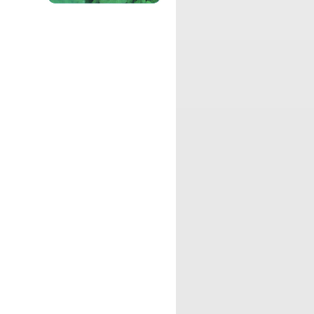
この番組は映像作家 山本輔が映画や、映
像の話題を主軸に語ったり、毎回テーマ
を決めて独自の視点で世相を語る教育バ
ラエティ番組です。
パーソナリティ：
DJ アッキー
DJ アッキーが、大好きなアニメ作品に
ついてお喋りしたり、懐かしのアニメ
や、今話題のアニメやコミックについ
て、楽しくご紹介していきます。
パーソナリティ：
篠原まさこ
篠原教授こと篠原まさこによる、エンタ
ーテイメントから、アート、サイエン
ス、イベント情報などをお届けする番組
です。
パーソナリティ：
市川りさ
りさ姉こと市川りさによる、最近話題の
ニュースやスポット、映画、音楽、グル
メについてのホットな情報をお届けする
情報バラエティ番組です。
パーソナリティ：
DJ ATS
さすらいのメディアクリエイター・ATS
による、最近気になるあんな ことや、こ