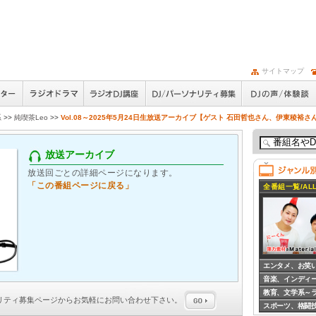
サイトマップ
系
>>
純喫茶Leo
>>
Vol.08～2025年5月24日生放送アーカイブ【ゲスト 石田哲也さん、伊東稜裕さ
放送アーカイブ
放送回ごとの詳細ページになります。
「この番組ページに戻る」
全番組一覧/ALL
エンタメ、お笑
音楽、インディ
教育、文学系～
ナリティ募集
ページからお気軽にお問い合わせ下さい。
スポーツ、格闘