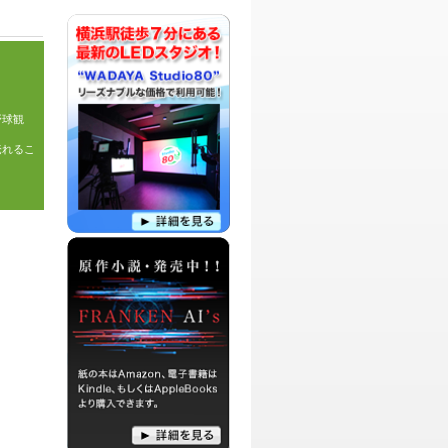
パーソナリティ：
ダイナマイト☆ナオキ
ロックンローラーダイナマイト☆ナオキ
による、リスナーのみんなからの人生相
談アレコレを解決したり、身近にいる友
人や、アーティスト達を交えて紹介した
野球観
りする愉快な番組です。
淹れるこ
パーソナリティ：
染谷香衣
オタクなDJ 染谷香衣による、自分しか
好きじゃないだろって物や、サブカルに
関する物などを、思うまま語ってみんな
を染めちゃおうぜ！というオタクの為の
喋り場的な番組です。
パーソナリティ：
DJ BeBe
DJ BeBeがお送りする、創造する事の大
切さを再認識するための「心理テスト」
コーナー、自身の作品を朗読するコーナ
ーをメインにお届けする文学系番組で
す。
パーソナリティ：
DJ HIROTO
DJ HIROTOによるネットニュースを話題
に、リスナーからのメッセージをSense
溢れる言葉と、Qualityの高い視点で語っ
ていこうという番組です。