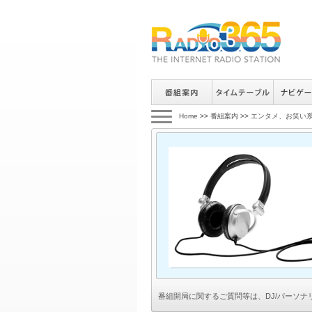
Home
>>
番組案内
>>
エンタメ、お笑い
番組開局に関するご質問等は、
DJ/パーソ