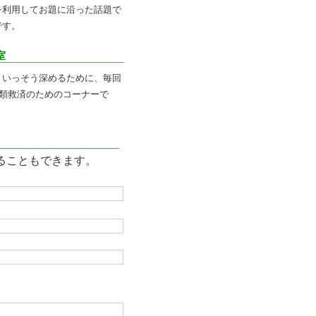
を利用してお題に沿った話題で
です。
室
りいっそう深めるために、毎回
人類救済のためのコーナーで
ることもできます。