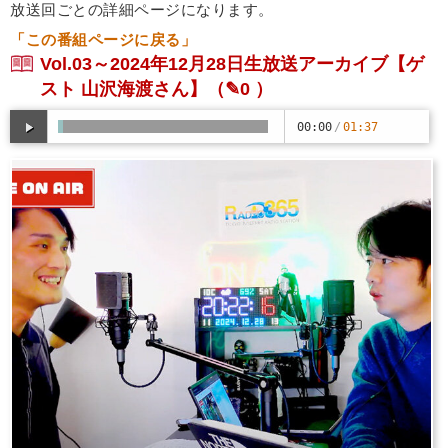
放送回ごとの詳細ページになります。
「この番組ページに戻る」
Vol.03～2024年12月28日生放送アーカイブ【ゲ
スト 山沢海渡さん】
（✎0 ）
00:00
/
01:37