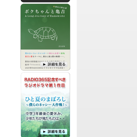
パーソナリティ：
ちゃっぴー
草食系腐女子ちゃっぴーが「ちゃっぴー
はほんと料理下手だなあ・・」と言われ
た事を発端に「番組内で花嫁修業でもし
ちゃう？」という軽乗りで決まったお料
理番組です！
パーソナリティ：
ダイナマイト☆ナオキ
ロックンローラーダイナマイト☆ナオキ
による、リスナーのみんなからの人生相
談アレコレを解決したり、身近にいる友
人や、アーティスト達を交えて紹介した
りする愉快な番組です。
パーソナリティ：Leo
純喫茶Leoにふらり立ち寄ったお客様
を、店主Leoが心を込めておもてなしト
ークする自由気ままな番組です。
パーソナリティ：
ちゃっぴー
いつかの売れっ子MC、ナレーターを目
指す「DJ ちゃっぴー」がお送りする、
お気に入り情報、ハワイに関する情報を
紹介する番組です。
パーソナリティ：
中村大樹