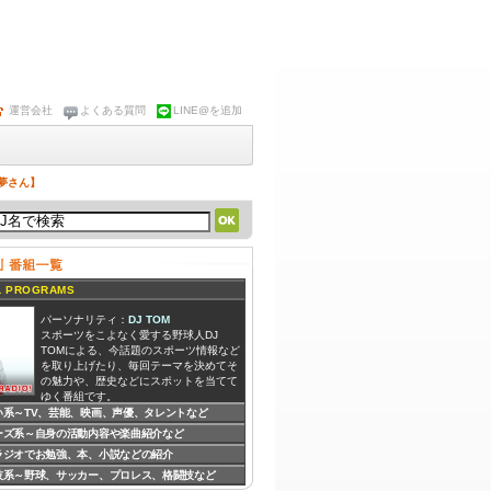
運営会社
よくある質問
LINE@を追加
実夢さん】
 PROGRAMS
パーソナリティ：
DJ TOM
スポーツをこよなく愛する野球人DJ
TOMによる、今話題のスポーツ情報など
を取り上げたり、毎回テーマを決めてそ
の魅力や、歴史などにスポットを当てて
ゆく番組です。
い系～TV、芸能、映画、声優、タレントなど
ーズ系～自身の活動内容や楽曲紹介など
パーソナリティ：
DJこっちゃん
DJこっちゃんがネットニュースを中心に
ラジオでお勉強、本、小説などの紹介
ツッコミを入れたり、日常生活のアレコ
技系～野球、サッカー、プロレス、格闘技など
レについて語る。元気があればなんでも