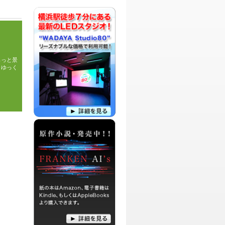
ありな番組です！
パーソナリティ：
DJ Kaito
アニメ大好きKaito先生が、ラジオリスナ
ーのみんなにアニメの名シーンから学ん
だことを紹介したり、毎回テーマを決め
て自由気ままにお喋りする番組です
らっと景
。ゆっく
パーソナリティ：
中村舞、しおりん
エイジングケアアーティスト中村舞と、
アシスタントのしおりんによる、最近気
になるあんなことや、こんなことをピッ
クアップして話し合ったり、毎回テーマ
を決めて熱く語り合う番組です。
パーソナリティ：
ZION、Kimmy
RADIO365を代表するDJ達による、イン
ディーズミュージシャンの音源を紹介し
ながら、哲学する音楽バラエティ番組で
す。
パーソナリティ：
北澤、にーくん
お笑いコンビ弾力素材のリアルと、皆様
からのお便りを素材にして、ツーシーム
に、ストレートにお送りする、フリート
ーク型ラジオ番組です。