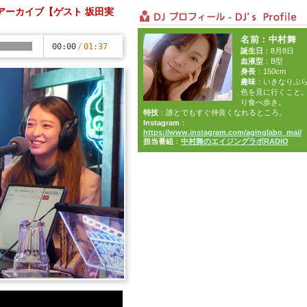
放送アーカイブ【ゲスト 坂田実
名前
：中村舞
00:00
/
01:37
誕生日
：8月8日
血液型
：B型
身長
：150cm
趣味
：いきなりぷ
色を見に行くこと
り食べ歩き。
特技
：誰とでもすぐ仲良くなれるところ。
Instagram
：
https://www.instagram.com/aginglabo_mai/
担当番組
：
中村舞のエイジングラボRADIO