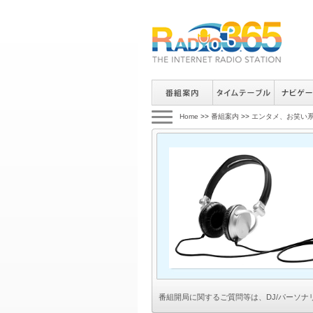
Home
>>
番組案内
>>
エンタメ、お笑い
番組開局に関するご質問等は、
DJ/パーソ