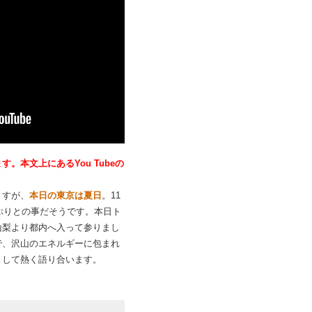
。本文上にあるYou Tubeの
ますが、
本日の東京は夏日
。11
年ぶりとの事だそうです。本日ト
山梨より都内へ入って参りまし
で、沢山のエネルギーに包まれ
きして熱く語り合います。