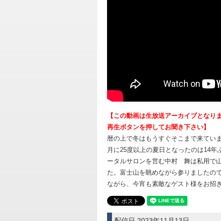
【この動画は生放送アーカイブとなります
再生ボタンを押してお聞き下さい】
暦の上で冬はもうすぐそこまで来てい
月に25度以上の夏日となったのは14
ータルサロンを営む中村 舞は私用で
た。富士山を眺めながら参りましたの
ながら、今宵も素敵なゲスト様をお招
配信日 2023年11月13日