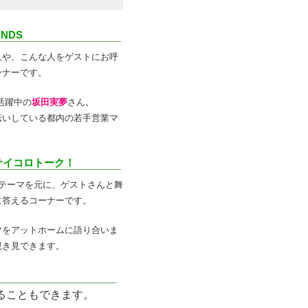
ENDS
人や、こんな人をゲストにお呼
ーナーです。
活躍中の
坂田実夢
さん。
伝いしている都内の若手営業マ
サイコロトーク！
テーマを元に、ゲストさんと舞
に答えるコーナーです。
マをアットホームに語り合いま
覗き見できます。
ることもできます。