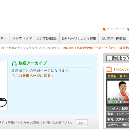
サイトマップ
系
>>
中村舞のエイジングラボRADIO
>>
Vol.12～2023年11月4日生放送アーカイブ【ゲスト 坂田
放送アーカイブ
放送回ごとの詳細ページになります。
「この番組ページに戻る」
全番組一覧/ALL
エンタメ、お笑
音楽、インディ
教育、文学系～
ナリティ募集
ページからお気軽にお問い合わせ下さい。
スポーツ、格闘