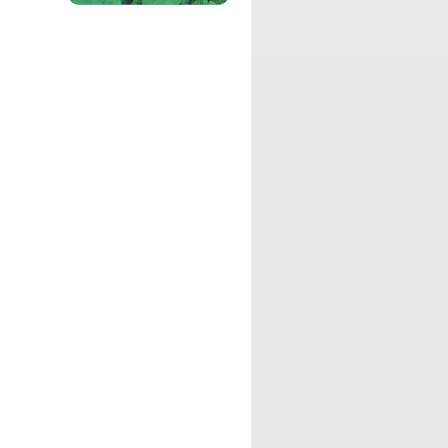
中村大樹の好きなサブカルに関する話題
や、コミュニケーションを大切にした色
んな遊びについてお話する番組です。
パーソナリティ：
マゴメ ヒロブミ
アラフィフ（50代）間近のDJ マゴメが
お届けするのは、映画、音楽、演劇、本
などをまったりと紹介してゆく、ちょっ
と大人な番組です。
パーソナリティ：
市川りさ
りさ姉こと市川りさによる、最近話題の
ニュースやスポット、映画、音楽、グル
メについてのホットな情報をお届けする
情報バラエティ番組です。
パーソナリティ：
篠原まさこ
篠原教授こと篠原まさこによる、エンタ
ーテイメントから、アート、サイエン
ス、イベント情報などをお届けする番組
です。
パーソナリティ：
田中健太郎、渋谷盛太
映像クリエイター 田中健太郎と、俳優
渋谷盛太の二人による、日々何かに挑戦