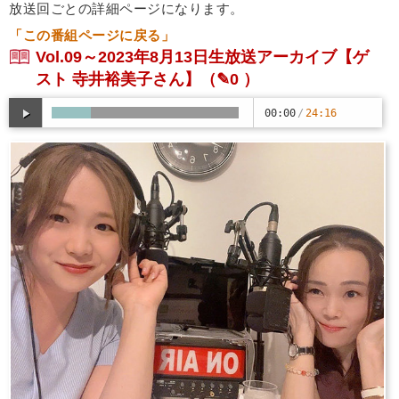
放送回ごとの詳細ページになります。
「この番組ページに戻る」
Vol.09～2023年8月13日生放送アーカイブ【ゲ
スト 寺井裕美子さん】
（✎0 ）
00:00
/
24:16