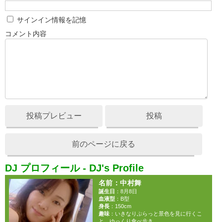
サインイン情報を記憶
コメント内容
投稿プレビュー
投稿
前のページに戻る
DJ プロフィール - DJ's Profile
名前
：中村舞
誕生日
：8月8日
血液型
：B型
身長
：150cm
趣味
：いきなりぷらっと景色を見に行くこ
と。ゆっくり食べ歩き。