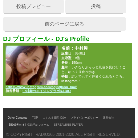
投稿プレビュー
投稿
前のページに戻る
DJ プロフィール - DJ's Profile
名前
：中村舞
誕生日
：8月8日
血液型
：B型
身長
：150cm
趣味
：いきなりぷらっと景色を見に行くこ
と。ゆっくり食べ歩き。
特技
：誰とでもすぐ仲良くなれるところ。
Instagram
：
https://www.instagram.com/aginglabo_mai/
担当番組
：
中村舞のエイジングラボRADIO
Other Contents
TOP
よくある質問 Q&A
プライバシーポリシー
運営会社
【関係者向け】
収録予約フォーム
STREAMING PLAYER
© COPYRIGHT RADIO365 2001-2020.ALL RIGHT RESERVED.