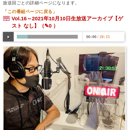
放送回ごとの詳細ページになります。
「この番組ページに戻る」
Vol.16～2021年10月10日生放送アーカイブ【ゲ
スト なし】
（✎0 ）
00:00
/
28:15