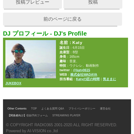
投稿プレビュー
投稿
前のページに戻る
DJ プロフィール - DJ's Profile
名前
：Katy
誕生日
：6月15日
血液型
：B型
身長
：165cm
趣味
：音楽、
特技
：ウクレレ、動画制作
twitter
：
@katy0615
WEB
：
株式会社WADAYA
担当番組
：
Katyの匠の時間
｜
気ままに
JUKEBOX
Other Contents
TOP
よくある質問 Q&A
プライバシーポリシー
運営会社
【関係者向け】
収録予約フォーム
STREAMING PLAYER
© COPYRIGHT RADIO365 2001-2020.ALL RIGHT RESERVED.
Powered by AI-VISION co.,ltd