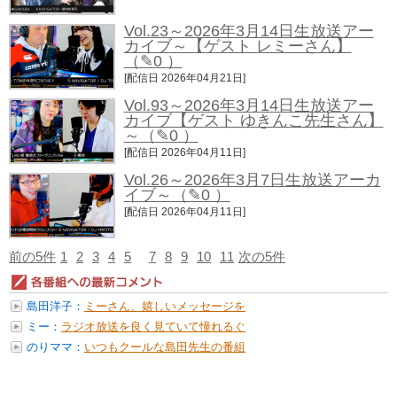
Vol.23～2026年3月14日生放送アー
カイブ～【ゲスト レミーさん】
（✎0 ）
[配信日 2026年04月21日]
Vol.93～2026年3月14日生放送アー
カイブ【ゲスト ゆきんこ先生さん】
～
（✎0 ）
[配信日 2026年04月11日]
Vol.26～2026年3月7日生放送アーカ
イブ～
（✎0 ）
[配信日 2026年04月11日]
前の5件
1
2
3
4
5
7
8
9
10
11
次の5件
島田洋子：
ミーさん、嬉しいメッセージを
ありがと...
ミー：
ラジオ放送を良く見ていて憧れるぐ
らい...
のりママ：
いつもクールな島田先生の番組
を楽しみ...