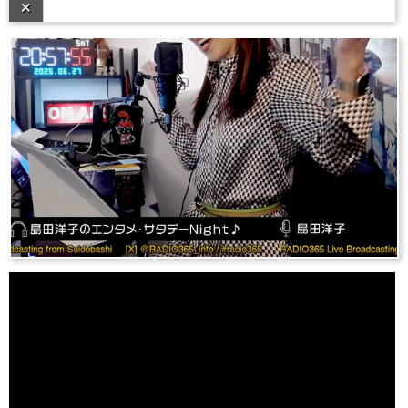
Error loading: "/programs/archive/entame/jingle-ending-for-iphone.m4a"