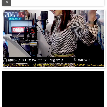
Error loading: "/programs/archive/entame/jingle-ending-for-iphone.m4a"