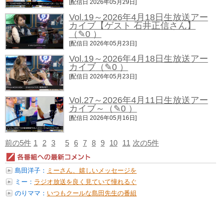
[配信日 2026年05月29日]
Vol.19～2026年4月18日生放送アー
カイブ【ゲスト 石井正信さん】
（✎0 ）
[配信日 2026年05月23日]
Vol.19～2026年4月18日生放送アー
カイブ
（✎0 ）
[配信日 2026年05月23日]
Vol.27～2026年4月11日生放送アー
カイブ～
（✎0 ）
[配信日 2026年05月16日]
前の5件
1
2
3
5
6
7
8
9
10
11
次の5件
島田洋子：
ミーさん、嬉しいメッセージを
ありがと...
ミー：
ラジオ放送を良く見ていて憧れるぐ
らい...
のりママ：
いつもクールな島田先生の番組
を楽しみ...