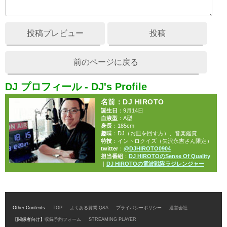
投稿プレビュー
投稿
前のページに戻る
DJ プロフィール - DJ's Profile
名前
：DJ HIROTO
誕生日
：9月14日
血液型
：A型
身長
：185cm
趣味
：DJ（お皿を回す方）、音楽鑑賞
特技
：イントロクイズ（矢沢永吉さん限定）
twitter
：
@DJHIROTO0904
担当番組
：
DJ HIROTOのSense Of Quality
｜
DJ HIROTOの電波戦隊ラジレンジャー
Other Contents
TOP
よくある質問 Q&A
プライバシーポリシー
運営会社
【関係者向け】
収録予約フォーム
STREAMING PLAYER