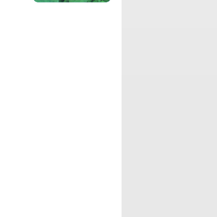
RADIO365関係者による原作、脚本、出
演、主題歌などの全てを作り上げたラジ
オドラマ作品です。
パーソナリティ：
中村大樹
中村大樹の好きなサブカルに関する話題
や、コミュニケーションを大切にした色
んな遊びについてお話する番組です。
パーソナリティ：
ちゃっぴー
草食系腐女子ちゃっぴーが「ちゃっぴー
はほんと料理下手だなあ・・」と言われ
た事を発端に「番組内で花嫁修業でもし
ちゃう？」という軽乗りで決まったお料
理番組です！
パーソナリティ：
DJ Kimmy
「自分らしさとは何か？」をテーマに、
時には楽しく、時にはマジメに同世代3
人組でお届けするトーク番組です。
パーソナリティ：
ハヤシアヤ
ハヤシアヤによる、子育てを入り口に
「段々とエンタメや合気道」の話題に繋