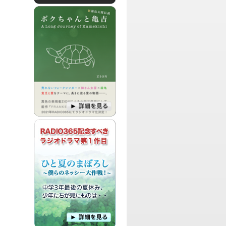
パーソナリティ：
島田洋子
元劇団四季ナレーター島田洋子が、舞
台・映画・テレビなどのエンタメを熱く
語る、バラエティ情報番組です。
パーソナリティ：
市川りさ
りさ姉こと市川りさによる、最近話題の
ニュースやスポット、映画、音楽、グル
メについてのホットな情報をお届けする
情報バラエティ番組です。
パーソナリティ：
北澤、にーくん
お笑いコンビ弾力素材のリアルと、皆様
からのお便りを素材にして、ツーシーム
に、ストレートにお送りする、フリート
ーク型ラジオ番組です。
パーソナリティ：
Katy
ミュージシャンで多趣味なスーパーオタ
ク Katyによる、自らのホ ビー癖をネタ
に、ゲストさんや、リスナーのみんなと
趣味を高め合おう!という 番組です。
パーソナリティ：
RADIO365