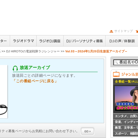
サイトマップ
系
>>
DJ HIROTOの電波戦隊ラジレンジャー
>>
Vol.03～2024年1月20日生放送アーカイブ～
放送アーカイブ
放送回ごとの詳細ページになります。
「この番組ページに戻る」
全番組一覧/ALL
エンタメ、お笑
音楽、インディ
教育、文学系～
ナリティ募集
ページからお気軽にお問い合わせ下さい。
スポーツ、格闘