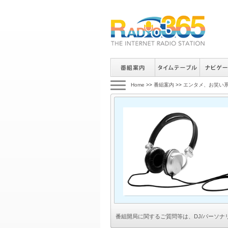
Home
>>
番組案内
>>
エンタメ、お笑い
番組開局に関するご質問等は、
DJ/パーソ