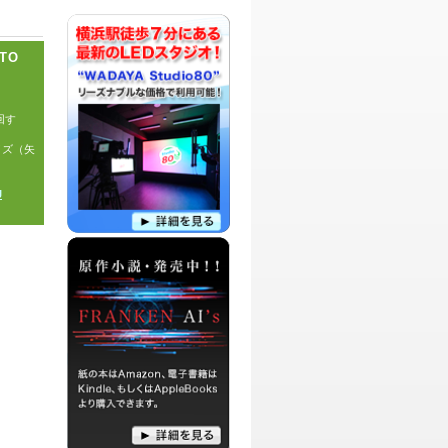
す。
パーソナリティ：
DJ ZION
OTO
RADIO365局長ZIONによる番組です。主
に名作漫画、小説、映画、TVドラマ等の
をご紹介します。滅多に更新はありませ
んが・・汗
回す
イズ（矢
パーソナリティ：
飯田カヅキ
東京を中心に活動中のバンド、strange
worlds endのgt vo飯田カヅキが、自宅で
J
呑んでるダラダラ加減で、毎回ゲストと
一緒に、ダメ人間トークをかましちゃう
ような番組です。
パーソナリティ：
DJ TOM
スポーツをこよなく愛する野球人DJ
TOMによる、今話題のスポーツ情報など
を取り上げたり、毎回テーマを決めてそ
の魅力や、歴史などにスポットを当てて
ゆく番組です。
パーソナリティ：
藤川麻理麻
高校野球好きなシンガーソングライター
藤川麻理麻が、今ハマっていることや・
知りたいことなどを、ゲストさんやリス
ナーの皆さんと一緒に、熱く語ろうとい
う番組です。