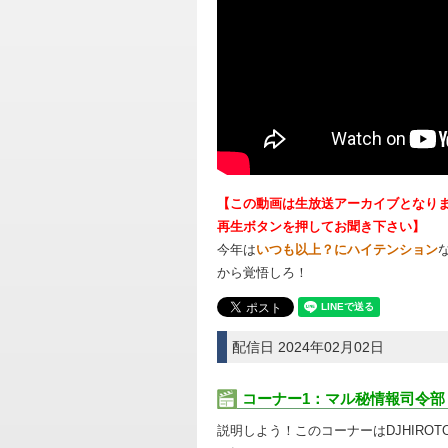
【この動画は生放送アーカイブとなります
再生ボタンを押してお聞き下さい】
今年は
いつも以上？にハイテンション
から覚悟しろ！
配信日 2024年02月02日
コーナー1：マル秘情報司令部
説明しよう！このコーナーはDJHIRO