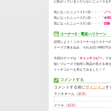
に転がっているくだらないニュースを3
気になったニュース1つ目・・・「
ノー
気になったニュース2つ目・・・「
令和
気になったニュース3つ目・・・「
試験
コーナー2：電波ハリケーン
説明しよう！このコーナーはリスナー
テーマで巻き込み、それをDJ HIRO
今回のテーマは「
キャッチコピー
」で
短いフレーズで如何に商品の良さを表せる
ャッチコピーも考えてみました！？
コメントする
コメントする前に
サインイン
す
ラジオネーム
（必須）
メール
（必須）