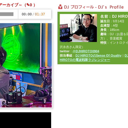
放送アーカイブ～
（✎0 ）
00:00
/
01:37
名前
：DJ HIR
誕生日
：9月14日
血液型
：A型
身長
：185cm
趣味
：DJ（お皿を
方）、音楽鑑賞
特技
：イントロク
沢永吉さん限定）
twitter
：
@DJHIROTO0904
担当番組
：
DJ HIROTOのSense Of Quality
｜
D
HIROTOの電波戦隊ラジレンジャー