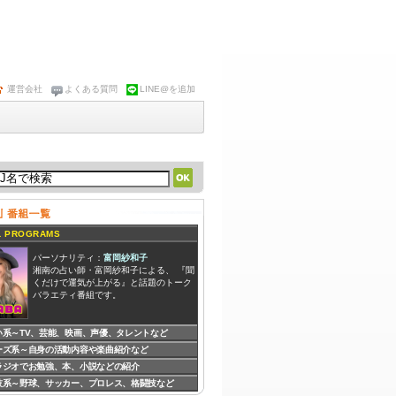
運営会社
よくある質問
LINE@を追加
 PROGRAMS
パーソナリティ：
富岡紗和子
湘南の占い師・富岡紗和子による、 『聞
くだけで運気が上がる』と話題のトーク
バラエティ番組です。
い系～TV、芸能、映画、声優、タレントなど
ーズ系～自身の活動内容や楽曲紹介など
パーソナリティ：
ZION、Kimmy
RADIO365を代表するDJ達による、イン
ラジオでお勉強、本、小説などの紹介
ディーズミュージシャンの音源を紹介し
技系～野球、サッカー、プロレス、格闘技など
ながら、哲学する音楽バラエティ番組で