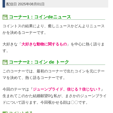
配信日 2025年08月01日
コーナー1：コインdeニュース
コイントスの結果により、癒しニュースかどんよりニュース
かを決めるコーナーです。
大好きな「
大好きな動物に関するもの
」を中心に熱く語りま
す。
コーナー2：コイン de トーク
このコーナーでは、最初のコーナーで出たコインを元にテー
マを決めて、熱く語るコーナーです。
今回のテーマは『
ジューンブライド、信じる？信じない？
』
生まれてこのかた結婚願望0な私が、まさかのジューンブライ
ドについて語ります。今回覗かせる顔は〇〇です。