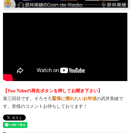
【You Tubeの再生ボタンを押してお聞き下さい】
第三回目です。そろそろ
緊張に慣れたいお年頃
の武井美緒で
す。皆様のコメントお待ちしております！