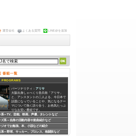
運営会社
よくある質問
LINE@を追加
 PROGRAMS
パーソナリティ：
アリサ
大阪出身しゃべくり呑兵衛「アリサ」
と、アシスタントの二人よる、今日本で
話題になっていることや、気になるテー
マについて熱く語り合う、お色気たっぷ
りなお笑い番組です。
い系～TV、芸能、映画、声優、タレントなど
ーズ系～自身の活動内容や楽曲紹介など
パーソナリティ：
DJ BeBe
DJ BeBeがお送りする、創造する事の大
ラジオでお勉強、本、小説などの紹介
切さを再認識するための「心理テスト」
技系～野球、サッカー、プロレス、格闘技など
コーナー、自身の作品を朗読するコーナ