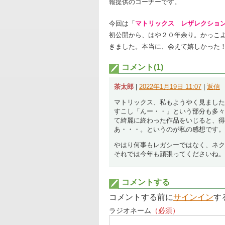
報提供のコーナーです。
今回は「
マトリックス レザレクショ
初公開から、はや２０年余り。かっこ
きました。本当に、会えて嬉しかった
コメント(1)
茶太郎
|
2022年1月19日 11:07
|
返信
マトリックス、私もようやく見ました
すこし「んー・・」という部分も多々
て綺麗に終わった作品をいじると、得
あ・・・。というのが私の感想です。
やはり何事もレガシーではなく、ネク
それでは今年も頑張ってくださいね。
コメントする
コメントする前に
サインイン
す
ラジオネーム
（必須）