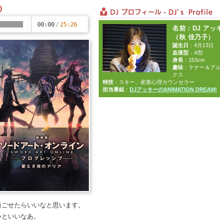
 ）
00:00
/
25:26
名前：DJ アッ
（秋 佳乃子）
誕生日
：4月13日
血液型
：A型
身長
：153cm
趣味
：テナー＆ア
クス
特技
：スキー、産業心理カウンセラー
担当番組
：
DJアッキーのANIMATION DREAM!
過ごせたらいいなと思います。
いといいなあ。