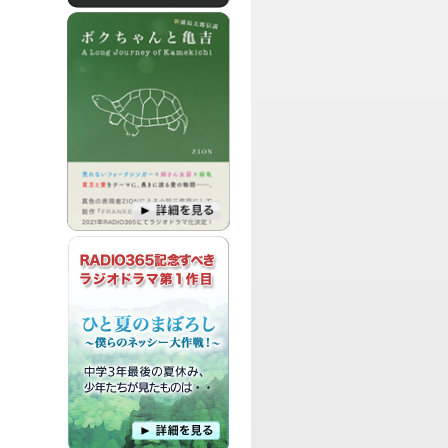
パーソナリティ：
マゴメ ヒロブミ
アラフィフ（50代）間近のDJ マゴメが
お届けするのは、映画、音楽、演劇、本
などをまったりと紹介してゆく、ちょっ
と大人な番組です。
パーソナリティ：
おかみなな
ごくごく普通の会社員であり、多趣味な
私おかみが、日々の生活の中で気になっ
たことや、ちょっと聞いてほしい！と思
った出来事について話しゆく、とっても
ゆるーい番組です。
パーソナリティ：
DJ MIYUKI
DJ MIYUKIが、あなたの毎日をキラキラ
させ、アラフォー女性を応援する
Happy,Smile and Luckyな番組です。
パーソナリティ：
山本輔
この番組は映像作家 山本輔が映画や、映
像の話題を主軸に語ったり、毎回テーマ
を決めて独自の視点で世相を語る教育バ
ラエティ番組です。
パーソナリティ：
DJ Kaito