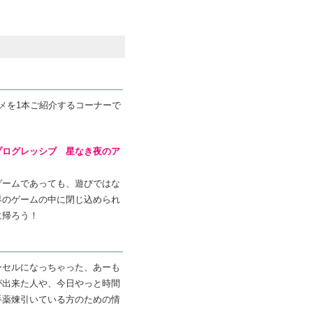
メ
を1本ご紹介するコーナーで
プログレッシブ 星なき夜のア
ゲームであっても、遊びではな
界のゲームの中に閉じ込められ
に帰ろう！
ンセルになっちゃった、あーも
が出来た人や、今日やっと時間
手薬煉引いている方のための情