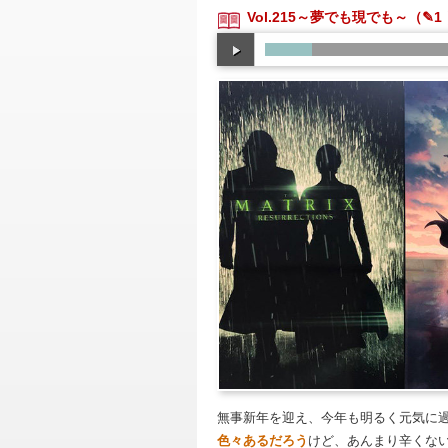
Vol.215～夢でも現でも～
（✎1
無事新年を迎え、今年も明るく元気に
色々あるだろう
けど、あんまり辛くな