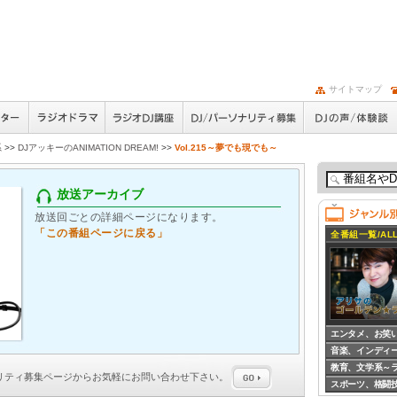
サイトマップ
系
>>
DJアッキーのANIMATION DREAM!
>>
Vol.215～夢でも現でも～
放送アーカイブ
放送回ごとの詳細ページになります。
「この番組ページに戻る」
全番組一覧/ALL
エンタメ、お笑
音楽、インディ
教育、文学系～
ナリティ募集
ページからお気軽にお問い合わせ下さい。
スポーツ、格闘