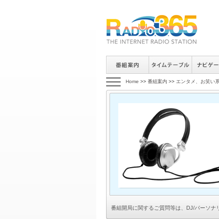
Home
>>
番組案内
>>
エンタメ、お笑い
番組開局に関するご質問等は、
DJ/パーソ