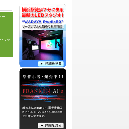
ーをメインにお届けする文学系番組で
す。
パーソナリティ：
DJ IMERDA
キー
元アイフォーン番長DJ IMERDAによる、
全世界のガジェッオタク達のマスコット
ガールになってやんよ！的なガジェット
を愛する者たちに向けた番組です。
ルトサッ
パーソナリティ：
DJ HIROTO
DJ HIROTOによるネットニュースを話題
に、リスナーからのメッセージをSense
溢れる言葉と、Qualityの高い視点で語っ
ていこうという番組です。
パーソナリティ：
まえぽん
アーティスト、ミュージシャン、ボイス
トレーナーなどなど、色々な場で活躍中
のお元気姉さん「まえぽん」が
RADIO365に登場です！
パーソナリティ：
真田侑果
オトナ女子真田侑果が「チョットだけた
めになる」をテーマに私視点でおもしろ
おかしく、時には真面目にトークする番
組です。