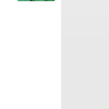
アニメ大好きKaito先生が、ラジオリスナ
ーのみんなにアニメの名シーンから学ん
だことを紹介したり、毎回テーマを決め
て自由気ままにお喋りする番組です
パーソナリティ：Leo
純喫茶Leoにふらり立ち寄ったお客様
を、店主Leoが心を込めておもてなしト
ークする自由気ままな番組です。
パーソナリティ：
UME
UMEによる、政治・経済、エンターテイ
ンメントからスポーツまでの、様々な数
字にフューチャーをして、皆様に分かり
やすく伝えていく番組です。
パーソナリティ：
武井美緒
癒しと刺激を追い求める舞台俳優 武井美
緒が、毎回コイントスを使い、癒しか刺
激かのトーク内容を決めるバラエティー
番組です。
パーソナリティ：
北澤、にーくん
お笑いコンビ弾力素材のリアルと、皆様
からのお便りを素材にして、ツーシーム