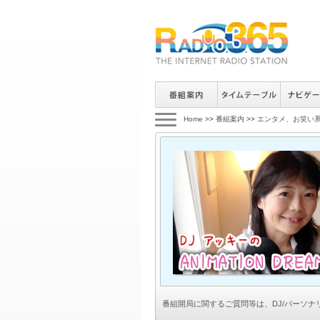
Home
>>
番組案内
>>
エンタメ、お笑い
番組開局に関するご質問等は、
DJ/パーソ