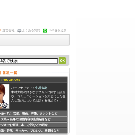
運営会社
よくある質問
LINE@を追加
 PROGRAMS
パーソナリティ：
中村大樹
中村大樹の好きなサブカルに関する話題
や、コミュニケーションを大切にした色
んな遊びについてお話する番組です。
い系～TV、芸能、映画、声優、タレントなど
ーズ系～自身の活動内容や楽曲紹介など
パーソナリティ：
染谷香衣
オタクなDJ 染谷香衣による、自分しか
ラジオでお勉強、本、小説などの紹介
好きじゃないだろって物や、サブカルに
技系～野球、サッカー、プロレス、格闘技など
関する物などを、思うまま語ってみんな