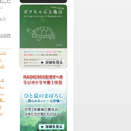
が通じた
）
パーソナリティ：
UME
UMEによる、政治・経済、エンターテイ
ンメントからスポーツまでの、様々な数
も～
字にフューチャーをして、皆様に分かり
やすく伝えていく番組です。
の5件
パーソナリティ：
中村3姉妹
日々、素敵になりたい！と願う中村三姉
妹がお届けする、女子力を身につけるた
めの、ガールズ奮闘番組です。
ンが
と
ルの
パーソナリティ：
島田洋子
元劇団四季ナレーター島田洋子が、舞
台・映画・テレビなどのエンタメを熱く
しま
語る、バラエティ情報番組です。
..
..
パーソナリティ：
マゴメ ヒロブミ
..
アラフィフ（50代）間近のDJ マゴメが
ほ
お届けするのは、映画、音楽、演劇、本
などをまったりと紹介してゆく、ちょっ
い
と大人な番組です。
パーソナリティ：Leo