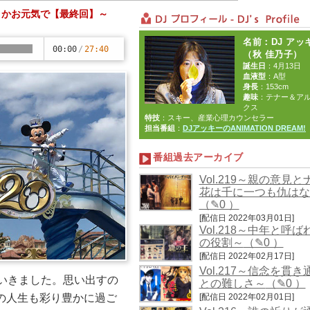
どうかお元気で【最終回】～
名前：DJ アッ
00:00
/
27:40
（秋 佳乃子）
誕生日
：4月13日
血液型
：A型
身長
：153cm
趣味
：テナー＆ア
クス
特技
：スキー、産業心理カウンセラー
担当番組
：
DJアッキーのANIMATION DREAM!
番組過去アーカイブ
Vol.219～親の意見
花は千に一つも仇はな
（✎0 ）
[配信日 2022年03月01日]
Vol.218～中年と呼
の役割～
（✎0 ）
[配信日 2022年02月17日]
Vol.217～信念を貫
いきました。思い出すの
との難しさ～
（✎0 ）
[配信日 2022年02月01日]
の人生も彩り豊かに過ご