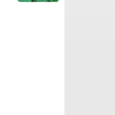
純喫茶Leoにふらり立ち寄ったお客様
を、店主Leoが心を込めておもてなしト
ークする自由気ままな番組です。
パーソナリティ：
DJ Kaito
アニメ大好きKaito先生が、ラジオリスナ
ーのみんなにアニメの名シーンから学ん
だことを紹介したり、毎回テーマを決め
て自由気ままにお喋りする番組です
パーソナリティ：
DJ Woopie
アパレル系会社勤務のDJ Woopieによ
る、ファッション、美容、食べ物の情報
などをお伝えする番組です。
パーソナリティ：
ちゃっぴー
草食系腐女子ちゃっぴーが「ちゃっぴー
はほんと料理下手だなあ・・」と言われ
た事を発端に「番組内で花嫁修業でもし
ちゃう？」という軽乗りで決まったお料
理番組です！
パーソナリティ：
DJ Kimmy
「自分らしさとは何か？」をテーマに、
時には楽しく、時にはマジメに同世代3