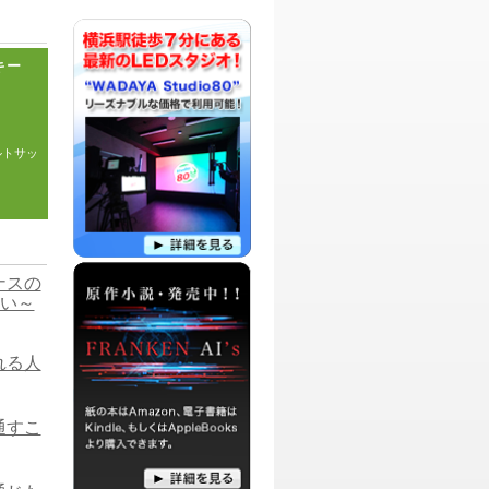
を染めちゃおうぜ！というオタクの為の
喋り場的な番組です。
パーソナリティ：
アリサ
キー
大阪出身しゃべくり呑兵衛「アリサ」
と、アシスタントの二人よる、今日本で
話題になっていることや、気になるテー
マについて熱く語り合う、お色気たっぷ
りなお笑い番組です。
ルトサッ
パーソナリティ：
藤川麻理麻
高校野球好きなシンガーソングライター
藤川麻理麻が、今ハマっていることや・
知りたいことなどを、ゲストさんやリス
ナーの皆さんと一緒に、熱く語ろうとい
う番組です。
とナスの
パーソナリティ：
アミーゴ
い～
伝説のチャラじいアミーゴによる、人生
を楽しく、より素晴らしく、生きる方法
を探すためのバチャバチャ番組です！
ばれる人
パーソナリティ：
DJ HIROTO
DJ HIROTOによるネットニュースを話題
き通すこ
に、リスナーからのメッセージをSense
溢れる言葉と、Qualityの高い視点で語っ
ていこうという番組です。