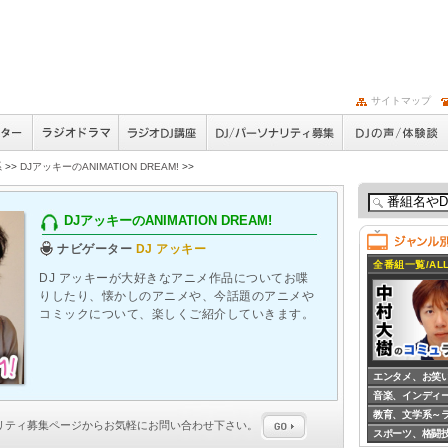
サイトマップ
系
>>
DJアッキーのANIMATION DREAM!
>>
DJアッキーのANIMATION DREAM!
ナビゲーター
DJ アッキー
全番組一覧/ALL
DJ アッキーが大好きなアニメ作品についてお喋
りしたり、懐かしのアニメや、今話題のアニメや
コミックについて、楽しくご紹介していきます。
エンタメ、お笑
音楽、インディ
教育、文学系～
ナリティ募集
ページからお気軽にお問い合わせ下さい。
スポーツ、格闘