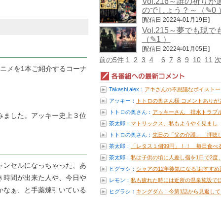
Vol.216～誰の祈り
のでしょう？～
（✎0 
[配信日 2022年01月19日]
Vol.215～夢でも現で
（✎1 ）
[配信日 2022年01月05日]
前の5件
1
2
3
4
6
7
8
9
10
11
次
ニメ
を1本ご紹介するコーナ
Takashi.alex：
アキさんの不思議なボイストー
とて...
アッキー：
トトロの奥さん様 コメントありが
う...
トトロの奥さん：
アッキーさん 排水トラブ
みました。アッキー史上３位
お話 大...
茶太郎：
マトリックス、私もようやく見まし
た！...
トトロの奥さん：
先日の「父の介護」 拝聴
した。 ...
茶太郎：
「レタス１個99円」！！ 毎日食べる.
茶太郎：
私は子供の頃に人差し指を1日で2度、.
ャンセルになっちゃった、あ
ヒグラシ：
シャアの12年後気になる!おすすめ通.
き時間
が出来た人や、今日や
レモン：
私も疲れた時には近所の温泉施設で
かなぁ、と手薬煉引いている
ぼ...
ヒグラシ：
キングダム！今第1話から見返して
る...
。