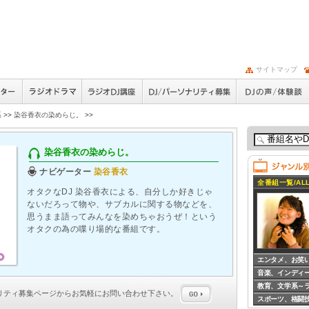
サイトマップ
系
>>
染谷香衣の染めらじ。
>>
染谷香衣の染めらじ。
ナビゲーター
染谷香衣
全番組一覧/ALL
オタクなDJ 染谷香衣による、自分しか好きじゃ
ないだろって物や、サブカルに関する物などを、
思うまま語ってみんなを染めちゃおうぜ！という
オタクの為の喋り場的な番組です。
エンタメ、お笑
音楽、インディ
教育、文学系～
ナリティ募集
ページからお気軽にお問い合わせ下さい。
スポーツ、格闘