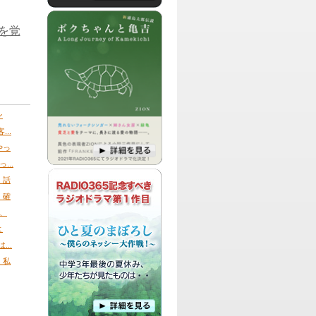
パーソナリティ：
富岡紗和子
湘南の占い師・富岡紗和子による、 『聞
君を覚
くだけで運気が上がる』と話題のトーク
バラエティ番組です。
パーソナリティ：
DJ CHERRY
「THIS IS MY LOVE」をテーマに、
CHERRYの趣味や好きなものについて熱
ン
く、激しく、時にはまったりと、気まま
..
にトークしていく番組です。
やっ
..
パーソナリティ：
DJ TOM
今世間を賑わせている様々なニュースを
。話
ピックアップしたり、毎回テーマを決め
！確
てゲストさんと一緒にブギウギしちゃう
番組です。
、
よ
パーソナリティ：
UME
..
UMEによる、政治・経済、エンターテイ
ンメントからスポーツまでの、様々な数
！私
字にフューチャーをして、皆様に分かり
やすく伝えていく番組です。
パーソナリティ：
DJ Kimmy