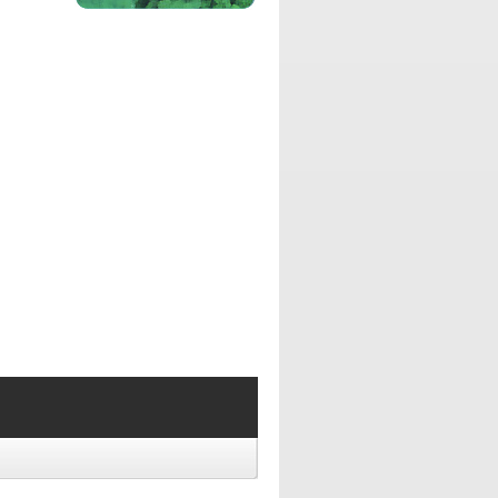
「自分らしさとは何か？」をテーマに、
時には楽しく、時にはマジメに同世代3
人組でお届けするトーク番組です。
パーソナリティ：
田中健太郎、渋谷盛太
映像クリエイター 田中健太郎と、俳優
渋谷盛太の二人による、日々何かに挑戦
したり、新たなものを生み出そうとして
いる人にフォーカスをあてて、その情報
を発信していく番組です。
パーソナリティ：
DJ MIYUKI
DJ MIYUKIが、あなたの毎日をキラキラ
させ、アラフォー女性を応援する
Happy,Smile and Luckyな番組です。
パーソナリティ：
Kimmy
現役丸の内OL DJ Kimmyがお届けするの
は、ストレスを受けやすい、20代OLの
皆様にお届けする、もやもや生活をハッ
ピー＆スマイル生活に変える番組です！
パーソナリティ：
北澤、にーくん
お笑いコンビ弾力素材のリアルと、皆様
からのお便りを素材にして、ツーシーム