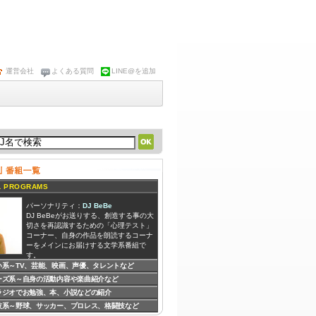
運営会社
よくある質問
LINE@を追加
 PROGRAMS
パーソナリティ：
DJ BeBe
DJ BeBeがお送りする、創造する事の大
切さを再認識するための「心理テスト」
コーナー、自身の作品を朗読するコーナ
ーをメインにお届けする文学系番組で
す。
い系～TV、芸能、映画、声優、タレントなど
ーズ系～自身の活動内容や楽曲紹介など
パーソナリティ：
ZION、Kimmy
RADIO365を代表するDJ達による、イン
ラジオでお勉強、本、小説などの紹介
ディーズミュージシャンの音源を紹介し
技系～野球、サッカー、プロレス、格闘技など
ながら、哲学する音楽バラエティ番組で