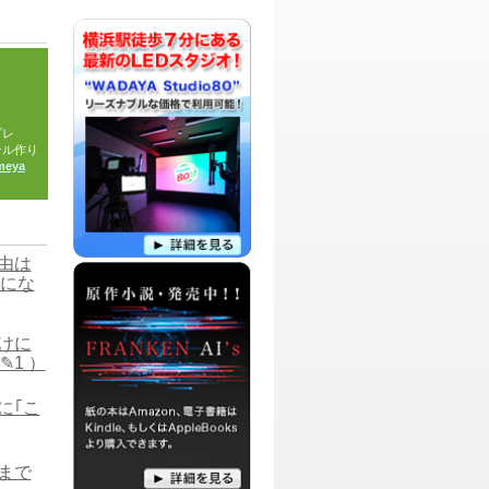
す。
パーソナリティ：
ちゃっぴー
草食系腐女子ちゃっぴーが「ちゃっぴー
はほんと料理下手だなあ・・」と言われ
た事を発端に「番組内で花嫁修業でもし
ちゃう？」という軽乗りで決まったお料
プレ
理番組です！
テル作り
meya
パーソナリティ：
真田侑果
オトナ女子真田侑果が「チョットだけた
めになる」をテーマに私視点でおもしろ
おかしく、時には真面目にトークする番
組です。
理由は
にな
パーソナリティ：
ちゃっぴー
いつかの売れっ子MC、ナレーターを目
指す「DJ ちゃっぴー」がお送りする、
お気に入り情報、ハワイに関する情報を
付けに
紹介する番組です。
✎1 ）
パーソナリティ：
山本輔
に｢こ
この番組は映像作家 山本輔が映画や、映
像の話題を主軸に語ったり、毎回テーマ
を決めて独自の視点で世相を語る教育バ
ラエティ番組です。
百まで