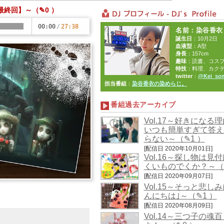
【最終回】～
（✎0 ）
00:00
/
27:38
名前
：染谷香衣
誕生日
：10月2日
血液型
：A型
身長
：157cm
趣味
：読書、コス
特技
：料理、カク
twitter
：
@Kei_so
担当番組
：
染谷香衣の染めらじ。
番組過去アーカイブ
Vol.17～好きになる
いつも簡単すぎて答え
らない～
（✎1 ）
[配信日 2020年10月01日]
Vol.16～探し物は見
くいものでくか？～
（
[配信日 2020年09月07日]
Vol.15～そっと悲しみ
んにちは｣～
（✎1 ）
[配信日 2020年08月09日]
Vol.14～三つ子の魂