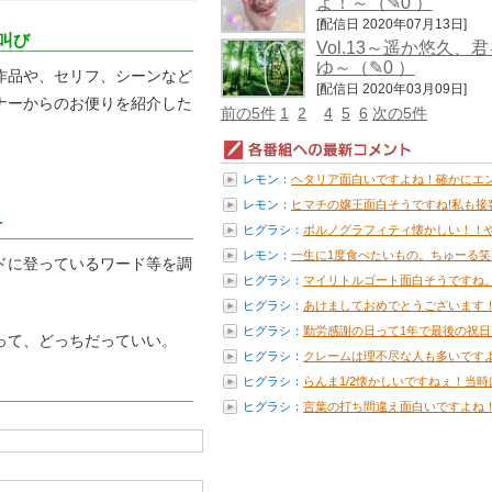
よ！～
（✎0 ）
[配信日 2020年07月13日]
叫び
Vol.13～遥か悠久、
ゆ～
（✎0 ）
作品や、セリフ、シーンなど
[配信日 2020年03月09日]
ナーからのお便りを紹介した
前の5件
1
2
4
5
6
次の5件
レモン：
ヘタリア面白いですよね！確かにエ
デ...
レモン：
ヒマチの嬢王面白そうですね!私も接客.
T
ヒグラシ：
ポルノグラフィティ懐かしい！！
ぱ...
レモン：
一生に1度食べたいもの。ちゅーる笑っ.
レンドに登っているワード等を調
ヒグラシ：
マイリトルゴート面白そうですね
聞...
ヒグラシ：
あけましておめでとうございます
か...
ヒグラシ：
勤労感謝の日って1年で最後の祝日
って、どっちだっていい。
言...
ヒグラシ：
クレームは理不尽な人も多いです
ね。...
ヒグラシ：
らんま1/2懐かしいですねぇ！当時は.
ヒグラシ：
言葉の打ち間違え面白いですよね
も...