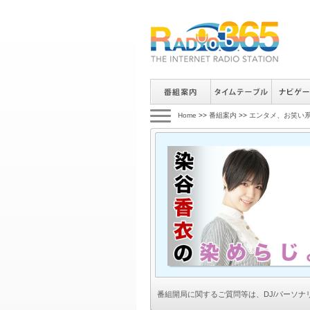
Home
>>
番組案内
>>
エンタメ、お笑い
番組開局に関するご質問等は、
DJ/パーソ