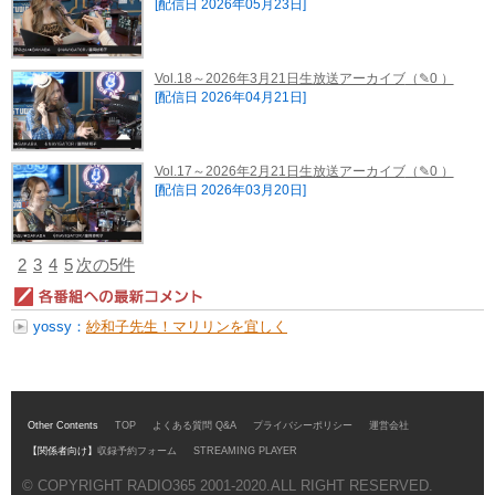
[配信日 2026年05月23日]
Vol.18～2026年3月21日生放送アーカイブ
（✎0 ）
[配信日 2026年04月21日]
Vol.17～2026年2月21日生放送アーカイブ
（✎0 ）
[配信日 2026年03月20日]
2
3
4
5
次の5件
yossy：
紗和子先生！マリリンを宜しく
～...
Other Contents
TOP
よくある質問 Q&A
プライバシーポリシー
運営会社
【関係者向け】
収録予約フォーム
STREAMING PLAYER
© COPYRIGHT RADIO365 2001-2020.ALL RIGHT RESERVED.