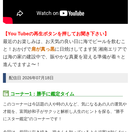
【You Tubeの再生ボタンを押してお聞き下さい】
最近のお楽しみは、お天気の良い日に海でビールを飲むこ
と！おかげで
肩が真っ黒
に日焼けしてます笑 湘南エリアで
は海の家の建設中で、賑やかな真夏を迎える準備が着々と
進んでますよ〜！
配信日 2026年07月18日
コーナー1：勝手に鑑定タイム
このコーナーは今話題の人や時の人など、気になるあの人の運気や
才能を、富岡紗和子がサクッと解析し人生のヒントを探る、"勝手
にスター鑑定"のコーナーです！
今回は、前回に引き続き、皆さんも知っているようで実は知らない