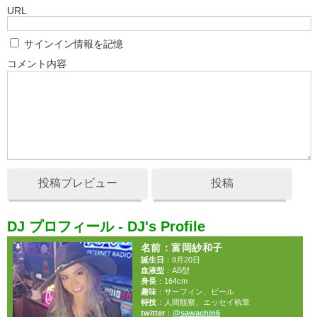
URL
サインイン情報を記憶
コメント内容
投稿プレビュー
投稿
DJ プロフィール - DJ's Profile
名前：富岡紗和子
誕生日
：9月20日
血液型
：AB型
身長
：164cm
趣味
：サーフィン、ビール
特技
：人間観察、エッセイ執筆
twitter
：
@sawachin6