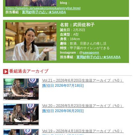
blog
：
https://ameblo.jp/sawakotomioka/entrylist.html
担当番組
：
富岡紗和子の占い★SAKABA
名前
：武田佐和子
誕生日
：2月25日
血液型
：A型
身長
：164cm
趣味
：飲酒、旦那さんの推し活
特技
：甲子園のサイレンができる
Instagram
：@
sawaponn
担当番組
：
富岡紗和子の占い★SAKABA
番組過去アーカイブ
Vol.21～2026年6月20日生放送アーカイブ
（✎0 ）
[配信日 2026年07月18日]
Vol.20～2026年5月23日生放送アーカイブ
（✎0 ）
[配信日 2026年06月20日]
Vol.19～2026年4月18日生放送アーカイブ
（✎0 ）