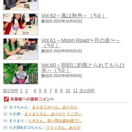
Vol.62～風は秋色～
（✎0 ）
[配信日 2022年10月02日]
Vol.61～Moon Road〜月の道〜～
（✎0 ）
[配信日 2022年09月01日]
Vol.60～朝顔に釣瓶とられてもらひ
水～
（✎0 ）
[配信日 2022年08月04日]
前の5件
1
2
4
5
6
7
8
9
10
11
次の5件
タコちゃん：
まりまりさーん、ありがと
う‼️ タコ...
りさ姉：
まりまりさん、ありがとうござい
ます❣...
まりまり：
リサさん、長い間お疲れ様でし
た❣️ ...
りさ姉&タコちゃん：
リリィさん、ありが