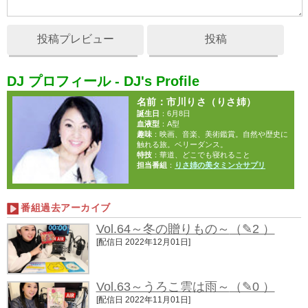
投稿プレビュー
投稿
DJ プロフィール - DJ's Profile
名前
：市川りさ（りさ姉）
誕生日
：6月8日
血液型
：A型
趣味
：映画、音楽、美術鑑賞。自然や歴史に
触れる旅。ベリーダンス。
特技
：華道、どこでも寝れること
担当番組
：
りさ姉の美タミン☆サプリ
番組過去アーカイブ
Vol.64～冬の贈りもの～
（✎2 ）
[配信日 2022年12月01日]
Vol.63～うろこ雲は雨～
（✎0 ）
[配信日 2022年11月01日]