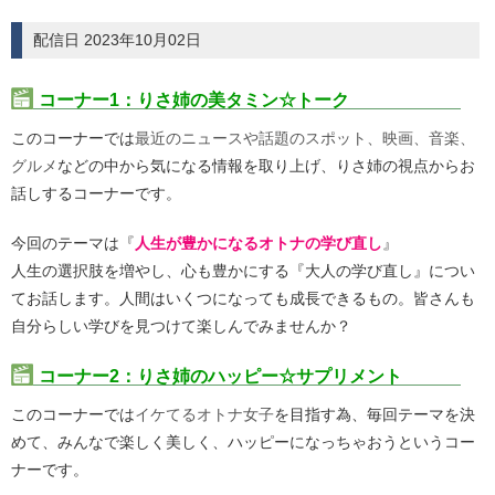
配信日 2023年10月02日
コーナー1：りさ姉の美タミン☆トーク
このコーナーでは
最近のニュースや話題のスポット、映画、音楽、
グルメ
などの中から気になる情報を取り上げ、りさ姉の視点からお
話しするコーナーです。
今回のテーマは『
人生が豊かになるオトナの学び直し
』
人生の選択肢を増やし、心も豊かにする『大人の学び直し』につい
てお話します。人間はいくつになっても成長できるもの。皆さんも
自分らしい学びを見つけて楽しんでみませんか？
コーナー2：りさ姉のハッピー☆サプリメント
このコーナーでは
イケてるオトナ女子
を目指す為、毎回テーマを決
めて、みんなで楽しく美しく、ハッピーになっちゃおうというコー
ナーです。