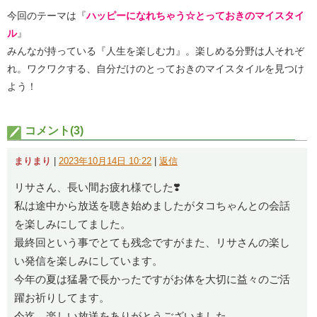
今回のテーマは『
ハッピーになれちゃう☆とっておきのマイスタイ
ル
』
みんなが持っている『人生を楽しむ力』。楽しめる分野は人それぞ
れ。ワクワクする、自分だけのとっておきのマイスタイルを見つけ
よう！
コメント(3)
まりまり
|
2023年10月14日 10:22
|
返信
リサさん、長い間お疲れ様でした❣️
私は途中から放送を聴き始めましたがタコちゃんとの会話
を楽しみにしてました。
最終回という事でとても残念ですがまた、リサさんの楽し
い発信を楽しみにしています。
今年の夏は猛暑で長かったですがお体を大切に益々のご活
躍お祈りしてます。
今迄、楽しい放送をありがとうございました。